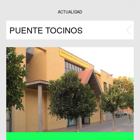
Datos y estadísticas
Exposiciones
ACTUALIDAD
Programas
PUENTE TOCINOS
Publicaciones