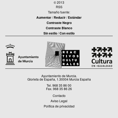
TOCINOS
© 2013
RSS
24-03-15 / C.C. Puente Tocinos
Tamaño fuente:
Aumentar
/
Reducir
/
Estándar
Contraste Negro
XVII MUESTRA DE TEATRO DE PUENTE TOCINOS
Contraste Blanco
29-09-14 / C.C. Puente Tocinos
Sin estilo
/
Con estilo
AUTORRETRATOS EN EL CASINO DE MURCIA
13-06-14 / C.C.S. Espinardo / C.C. Puente Tocinos / C.M. Santiago y
Zaraiche
AUTORRETRATO. MÁS ALLÁ DEL ESPEJO
Ayuntamiento de Murcia.
27-02-14 / C.C.S. Espinardo / C.C. Puente Tocinos / C.C.S. El Ranero
Glorieta de España, 1.30004 Murcia España
/ C.M. Santiago y Zaraiche
Tel. 968 35 86 00
Fax. 968 35 86 26
Contacto
XVI MUESTRA DE TEATRO EN PUENTE TOCINOS
Aviso Legal
27-09-13 / C.C. Puente Tocinos
Política de privacidad