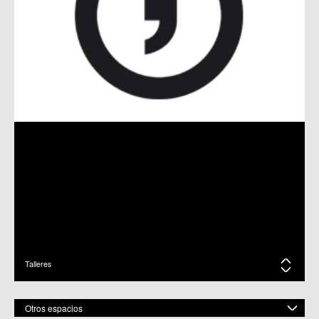
XXIII MUESTRA DE TEATRO DE PUENTE TOCINOS
29-10-20 / C.C. Puente Tocinos
XXII MUESTRA DE TEATRO DE PUENTE TOCINOS
28-10-19 / C.C. Puente Tocinos
TALLER DE FOTOGRAFÍA CON MÓVILES EN PUENTE
TOCINOS
05-04-19 / C.C. Puente Tocinos
XXI EDICIÓN DE LA MUESTRA DE TEATRO DE PUENTE
TOCINOS
22-10-18 / C.C. Puente Tocinos
Talleres
INSTRUMENTOS PARA LOAR A SANTA MARÍA
07-06-18 / C.C. Puente Tocinos
Otros espacios