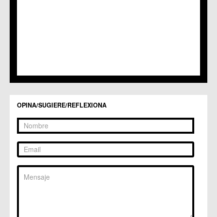
C.C. Sangonera la Seca
C.M. Sangonera la Verde
C.M. Santa Cruz
C.M. Santiago y Zaraiche
C.M. Santo Ángel
C.C. Sucina
C.C. Torreagüera
C.M. Valladolises
C.C. Zarandona
C.C. Zeneta
OPINA/SUGIERE/REFLEXIONA