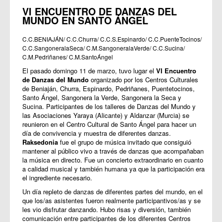
VI ENCUENTRO DE DANZAS DEL
MUNDO EN SANTO ÁNGEL
C.C.BENIAJÁN/ C.C.Churra/ C.C.S.Espinardo/ C.C.PuenteTocinos/
C.C.SangoneralaSeca/ C.M.SangoneralaVerde/ C.C.Sucina/
C.M.Pedriñanes/ C.M.SantoÁngel
El pasado domingo 11 de marzo, tuvo lugar el
VI Encuentro
de Danzas del Mundo
organizado por los Centros Culturales
de Beniaján, Churra, Espinardo, Pedriñanes, Puentetocinos,
Santo Ángel, Sangonera la Verde, Sangonera la Seca y
Sucina. Participantes de los talleres de Danzas del Mundo y
las Asociaciones Yaraya (Alicante) y Aldanzar (Murcia) se
reunieron en el Centro Cultural de Santo Ángel para hacer un
día de convivencia y muestra de diferentes danzas.
Raksedonia
fue el grupo de música invitado que consiguió
mantener al público vivo a través de danzas que acompañaban
la música en directo. Fue un concierto extraordinario en cuanto
a calidad musical y también humana ya que la participación era
el ingrediente necesario.
Un día repleto de danzas de diferentes partes del mundo, en el
que los/as asistentes fueron realmente participantivos/as y se
les vio disfrutar danzando. Hubo risas y diversión, también
comunicación entre participantes de los diferentes Centros