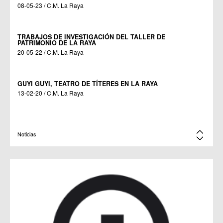
08-05-23 / C.M. La Raya
TRABAJOS DE INVESTIGACIÓN DEL TALLER DE
PATRIMONIO DE LA RAYA
20-05-22 / C.M. La Raya
GUYI GUYI, TEATRO DE TÍTERES EN LA RAYA
13-02-20 / C.M. La Raya
PRESENTACIÓN DEL TRABAJO REALIZADO POR EL TALLER
Noticias
DE PATRIMONIO DE LA RAYA
04-12-19 / C.M. La Raya
EXPOSICIÓN DE PINTURA EN LA RAYA
24-05-19 / C.M. La Raya