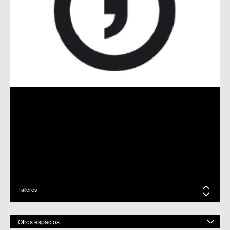
ACTUACIÓN DEL TALLER DE TEATRO DE LA RAYA
15-05-19 / C.M. La Raya
LAS EMOCIONES A TRAVÉS DEL TEATRO
28-03-19 / C.M. La Raya
EXPOSICIÓN DE PINTURA EN EL CENTRO CULTURAL DE LA
RAYA
22-05-18 / C.M. La Raya
SONIDOS DE LA NAVIDAD. TALLERES EN LA RAYA
14-11-17 / C.M. La Raya
Talleres
MUESTRA DE BAILE EN EL AUDITORIO DE GUADALUPE
25-05-17 / C.C. Era Alta / C.M. La Raya / C.M. San Pio X / C.M.
Pedriñanes
Otros espacios