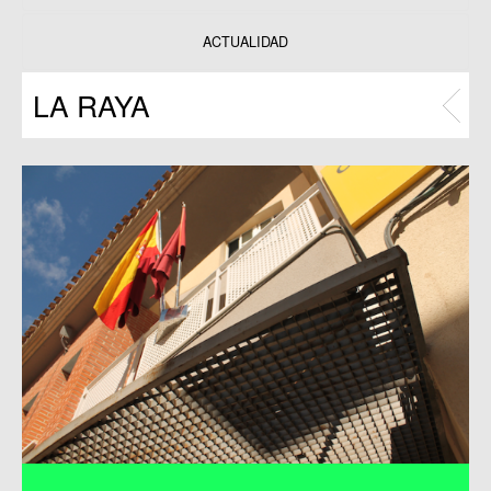
Datos y estadísticas
Exposiciones
ACTUALIDAD
Programas
LA RAYA
Publicaciones