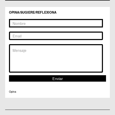
C.M. Santiago y Zaraiche
C.M. Santo Ángel
OPINA/SUGIERE/REFLEXIONA
C.C. Sucina
C.C. Torreagüera
C.M. Valladolises
C.C. Zarandona
C.C. Zeneta
Opina