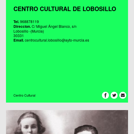
CENTRO CULTURAL DE LOBOSILLO
Tel.
968878119
Direccion.
C/ Miguel Ángel Blanco, s/n
Lobosillo -(Murcia)
30331
Email.
centrocultural.lobosillo@ayto-murcia.es
Centro Cultural