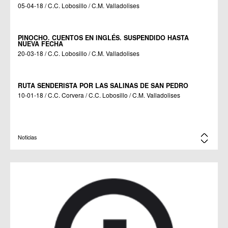
05-04-18 / C.C. Lobosillo / C.M. Valladolises
PINOCHO. CUENTOS EN INGLÉS. SUSPENDIDO HASTA
NUEVA FECHA
20-03-18 / C.C. Lobosillo / C.M. Valladolises
RUTA SENDERISTA POR LAS SALINAS DE SAN PEDRO
10-01-18 / C.C. Corvera / C.C. Lobosillo / C.M. Valladolises
EXPOSICIÓN LA LUZ DE DARWIN EN LOBOSILLO
Noticias
14-12-17 / C.C. Lobosillo
RUTA SENDERISTA POR LA SIERRA DE COLUMBARES
30-10-17 / C.C. Corvera / C.C. Lobosillo / C.M. Valladolises