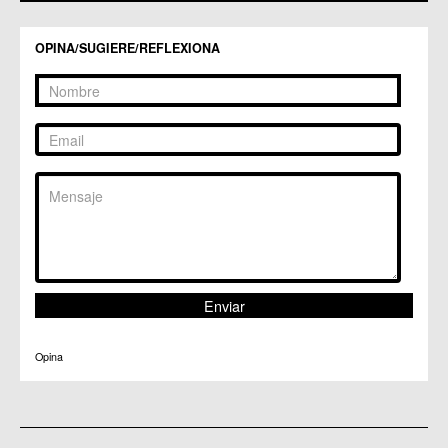
C.M. Santiago y Zaraiche
C.M. Santo Ángel
OPINA/SUGIERE/REFLEXIONA
C.C. Sucina
C.C. Torreagüera
C.M. Valladolises
C.C. Zarandona
C.C. Zeneta
Opina