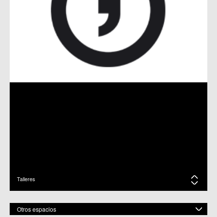
SOBRE RUEDAS, UNA EXPOSICIÓN DEL TALLER DE
MEMORIA FOTOGRÁFICA DE LOBOSILLO
26-05-17 / C.C. Lobosillo
CUENTOS EN INGLÉS EN LOS CENTROS DE LOBOSILLO Y
VALLADOLISES
02-05-17 / C.C. Corvera / C.C. Lobosillo / C.M. Valladolises
UNA RUTA ESPECIAL POR UN PAISAJE SINGULAR: EL RÍO
CHICAMO
20-04-17 / C.C. Corvera / C.C. Lobosillo / C.M. Valladolises
SENDERISMO POR EL VALLE DE RICOTE
14-02-17 / C.C. Corvera / C.C. Lobosillo / C.M. Valladolises
Talleres
LOBOSILLO: DIVERSIONES DEL AYER
14-06-16 / C.C. Lobosillo
Otros espacios