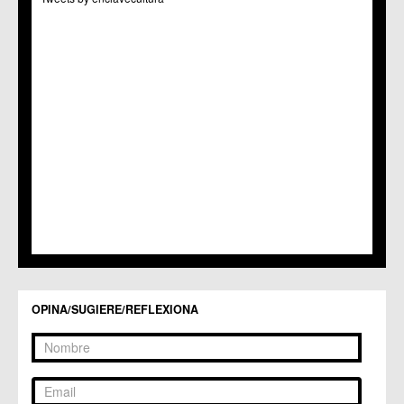
C.C. Puertas de Castilla
C.M. Nonduermas
C.M. Patiño
C.M. Puebla de Soto
C.C. Puente Tocinos
C.C. San Ginés
C.C. Sangonera la Seca
C.M. Sangonera la Verde
C.M. Santa Cruz
C.M. Santiago y Zaraiche
C.M. Santo Ángel
C.C. Sucina
C.C. Torreagüera
C.M. Valladolises
C.C. Zarandona
C.C. Zeneta
OPINA/SUGIERE/REFLEXIONA