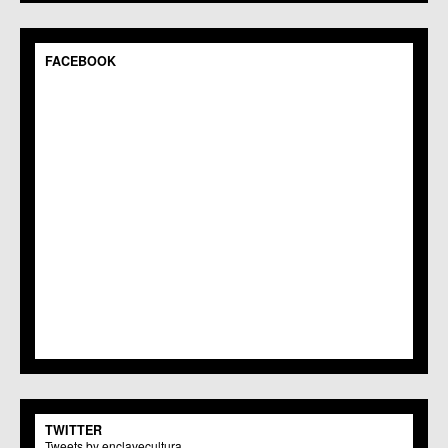
C.M. Pedriñanes
C.C.S. Espinardo
C.M. Gea y Truyols
FACEBOOK
C.C. Guadalupe
C.C. Javalí Nuevo
C.C. Javalí Viejo
C.M. Jerónimo y Avileses
C.M. La Albatalía
C.C. La Alberca
C.C. La Arboleja
C.M. La Raya
C.C. Llano de Brujas
C.C. Lobosillo
C.C. Los Dolores
C.C. Los Garres
C.M. Los Martínez del Puerto
C.C. LOS RAMOS
C.M. Monteagudo
C.C.S. La Paz
C.M. San Pio X
C.M. El Carmen
TWITTER
Centros Culturales
Tweets by enclavecultura