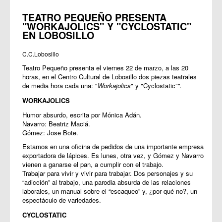
TEATRO PEQUEÑO PRESENTA
"WORKAJOLICS" Y "CYCLOSTATIC"
EN LOBOSILLO
C.C.Lobosillo
Teatro Pequeño presenta el viernes 22 de marzo, a las 20
horas, en el Centro Cultural de Lobosillo dos piezas teatrales
de media hora cada una: "
Workajolics
" y "Cyclostatic”
".
WORKAJOLICS
Humor absurdo, escrita por Mónica Adán.
Navarro: Beatriz Maciá.
Gómez: Jose Bote.
Estamos en una oficina de pedidos de una importante empresa
exportadora de lápices. Es lunes, otra vez, y Gómez y Navarro
vienen a ganarse el pan, a cumplir con el trabajo.
Trabajar para vivir y vivir para trabajar. Dos personajes y su
“adicción” al trabajo, una parodia absurda de las relaciones
laborales, un manual sobre el “escaqueo” y, ¿por qué no?, un
espectáculo de variedades.
CYCLOSTATIC