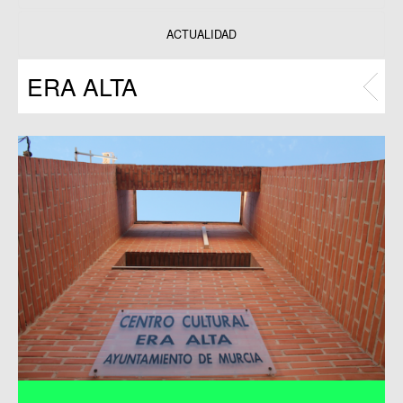
Datos y estadísticas
Exposiciones
ACTUALIDAD
Programas
ERA ALTA
Publicaciones