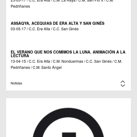
Pedriñanes
ASSÀQYA, ACEQUIAS DE ERA ALTA Y SAN GINÉS
03-05-17 / C.C. Era Alta / C.C. San Ginés
EL VERANO QUE NOS COMIMOS LA LUNA. ANIMACIÓN A LA
LECTURA
13-04-15 / C.C. Era Alta / C.M. Nonduermas / C.C. San Ginés / C.M.
Pedriñanes / C.M. Santo Ángel
ANIMACIÓN A LA LECTURA
Noticias
27-03-14 / C.C. Era Alta / C.M. Nonduermas / C.M. La Raya / C.C. San
Ginés / C.M. Sangonera la Verde / C.M. Pedriñanes / C.M. Santo
Ángel