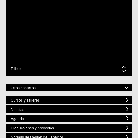
Talleres
Otros espacios
Cursos y Talleres
Centros Culturales
Noticias
C.M. Baños y Mendigo
C.C. BENIAJÁN
Agenda
C.M. Cañadas de San Pedro
Producciones y proyectos
C.M. Casillas
C.C. Churra
Normas de Cesión de Espacios