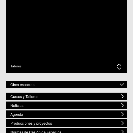
Talleres
Otros espacios
Cursos y Talleres
Centros Culturales
Noticias
C.M. Baños y Mendigo
C.C. BENIAJÁN
Agenda
C.M. Cañadas de San Pedro
Producciones y proyectos
C.M. Casillas
C.C. Churra
Normas de Cesión de Espacios