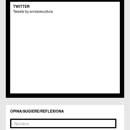
C.M. El Carmen
TWITTER
Centros Culturales
Tweets by enclavecultura
C.C. Puertas de Castilla
C.M. Nonduermas
C.M. Patiño
C.M. Puebla de Soto
C.C. Puente Tocinos
C.C. San Ginés
C.C. Sangonera la Seca
C.M. Sangonera la Verde
C.M. Santa Cruz
C.M. Santiago y Zaraiche
C.M. Santo Ángel
C.C. Sucina
C.C. Torreagüera
C.M. Valladolises
C.C. Zarandona
C.C. Zeneta
OPINA/SUGIERE/REFLEXIONA