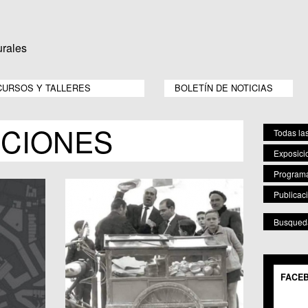
CURSOS Y TALLERES
BOLETÍN DE NOTICIAS
CIONES
Todas la
Exposici
Program
Publicac
Busqueda
POR 
Mostr
FACE
C.M.
C.C.