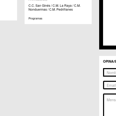
C.C. 
C.C. San Ginés / C.M. La Raya / C.M.
Nonduermas / C.M. Pedriñanes
C.C. 
C.M. 
Programas
C.C.
C.M.
C.C.S
C.M. 
C.M.
Centr
C.C. 
C.M.
OPINA/
C.M. 
C.M. 
C.C. 
C.C. 
C.C. 
C.M. 
C.M. 
C.M. 
C.M. 
C.C. 
C.C. 