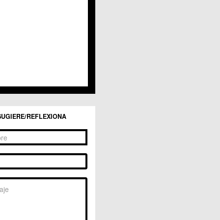
Los Dolores
Los Garres
Los Martínez del Puerto
 LOS RAMOS
 Monteagudo
. La Paz
San Pio X
 El Carmen
os Culturales
Puertas de Castilla
 Nonduermas
SUGIERE/REFLEXIONA
Patiño
Puebla de Soto
Puente Tocinos
San Ginés
Sangonera la Seca
Sangonera la Verde
Santa Cruz
Santiago y Zaraiche
Santo Ángel
Sucina
Torreagüera