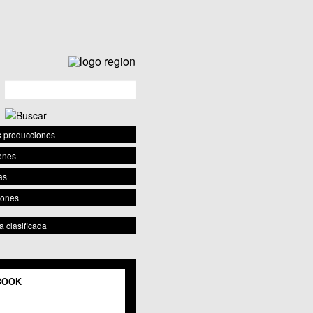
s producciones
ones
as
iones
 clasificada
ESPACIO
ar todos
BOOK
 Baños y Mendigo
 BENIAJÁN