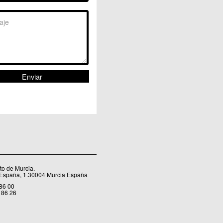
Sangonera la Seca
Sangonera la Verde
Santa Cruz
Santiago y Zaraiche
Santo Ángel
Sucina
Torreagüera
Valladolises
 Zarandona
Zeneta
o de Murcia.
 España, 1.30004 Murcia España
 86 00
 86 26