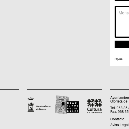
C.C. 
C.M. 
C.M. 
C.M. 
C.M. 
C.C. 
C.C. 
C.M. 
C.C.
C.C. 
Opina
Ayuntamient
Glorieta de
Tel. 968 35
Fax. 968 35
Contacto
Aviso Legal