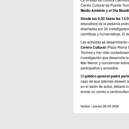
Centro Cultural de Puente Toci
Medio Ambinte y el Día Mundi
Desde las 9.30 hasta las 13:
educativos de la pedanía podrá
diseñadas por 35 investigadore
científicas y humanísticas. El 
Las actividas se desarrollarán 
Centro Cultural
(Plaza Reina 
Tocinos y han sido cuidadosame
investigación que desarrolla l
Mar Menor, y concienciar sobre
participativa y accesible.
E
l público general podrá parti
caso de que además deseen asi
en el salón de actos, deberá ins
enviar un correo a centrocult
Noticia / Jueves 28-05-2026