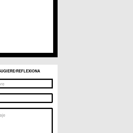
San Ginés
Sangonera la Seca
Sangonera la Verde
Santa Cruz
Santiago y Zaraiche
Santo Ángel
Sucina
Torreagüera
Valladolises
 Zarandona
Zeneta
SUGIERE/REFLEXIONA