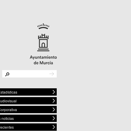
stadísticas
audiovisual
orporativa
 noticias
recientes