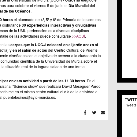
C.C. 
nos para celebrar el viernes
5 de junio el
Día Mundial del
C.M. 
al de los Océanos
.
C.M. 
00 horas
el alumnado de 4º, 5º y 6º de Primaria de los centros
C.C. 
 disfrutar de
30 experiencias interactivas y divulgativas
C.C. 
s/as de la UMU pertenecientes a diversas disciplinas
C.M.
detalle de las actividades puede consultarse
>>AQUÍ
.
C.C. 
en las
carpas que la UCC+i colocará en el jardín anexo al
C.C. 
Sofía)
y en el salón de actos
del Centro Cultural de Puente
C.C. 
nte diseñadas con el objetivo de acercar a la ciudadanía la
C.C. 
a comunidad científica de la Universidad de Murcia sobre el
C.M. 
 la situación real de la laguna salada de una forma
C.C.
C.M.
cipar en esta actividad a partir de las 11.30 horas
. En el
C.C.S
stir al "Science show" que realizará David Meseguer Pardo
C.M. 
cribirse en el mismo centro cultural el día de la actividad o
C.M.
ural.puentetocinos@ayto-murcia.es.
TWIT
Centr
Tweets 
C.C. 
C.M.
C.M. 
C.M. 
C.C. 