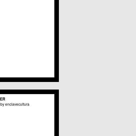
Javalí Viejo
Jerónimo y Avileses
La Albatalía
La Alberca
La Arboleja
 La Raya
Llano de Brujas
Lobosillo
Los Dolores
Los Garres
Los Martínez del Puerto
 LOS RAMOS
 Monteagudo
. La Paz
San Pio X
 El Carmen
TER
os Culturales
by enclavecultura
Puertas de Castilla
 Nonduermas
Patiño
Puebla de Soto
Puente Tocinos