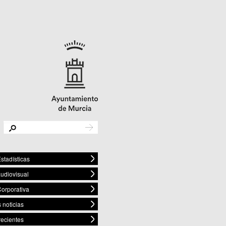
stadísticas
audiovisual
orporativa
 noticias
recientes