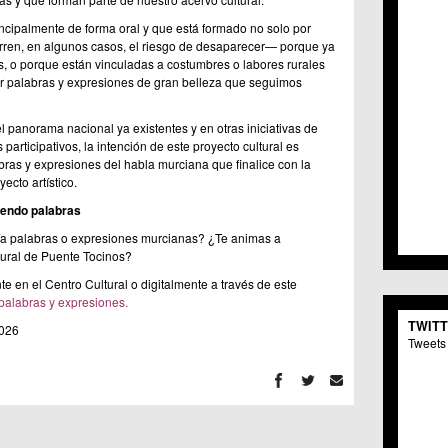
C.C. 
ncipalmente de forma oral y que está formado no solo por
C.M. 
rren, en algunos casos, el riesgo de desaparecer— porque ya
C.M. 
, o porque están vinculadas a costumbres o labores rurales
C.C. 
r palabras y expresiones de gran belleza que seguimos
C.C. 
C.M.
l panorama nacional ya existentes y en otras iniciativas de
C.C. 
 participativos, la intención de este proyecto cultural es
C.C. 
ras y expresiones del habla murciana que finalice con la
C.C. 
ecto artístico.
C.C. 
endo palabras
C.M. 
C.C.
ía palabras o expresiones murcianas? ¿Te animas a
C.M.
tural de Puente Tocinos?
C.C.S
 en el Centro Cultural o digitalmente a través de este
C.M. 
palabras y expresiones.
C.M.
TWIT
2026
Centr
Tweets 
C.C. 
C.M.
C.M. 
C.M. 
C.C. 