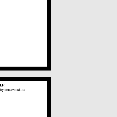
Javalí Viejo
Jerónimo y Avileses
La Albatalía
La Alberca
La Arboleja
 La Raya
Llano de Brujas
Lobosillo
Los Dolores
Los Garres
Los Martínez del Puerto
 LOS RAMOS
 Monteagudo
. La Paz
San Pio X
 El Carmen
TER
os Culturales
by enclavecultura
Puertas de Castilla
 Nonduermas
Patiño
Puebla de Soto
Puente Tocinos