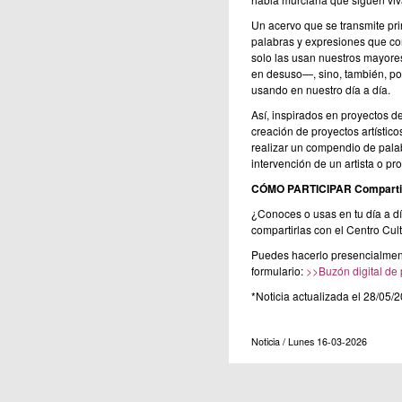
Un acervo que se transmite pri
palabras y expresiones que co
solo las usan nuestros mayores
en desuso—, sino, también, po
usando en nuestro día a día.
Así, inspirados en proyectos de
creación de proyectos artísticos
realizar un compendio de palab
intervención de un artista o proy
CÓMO PARTICIPAR
Comparti
¿Conoces o usas en tu día a d
compartirlas con el Centro Cul
Puedes hacerlo presencialmente
formulario:
>>Buzón digital de 
*Noticia actualizada el 28/05/
Noticia / Lunes 16-03-2026