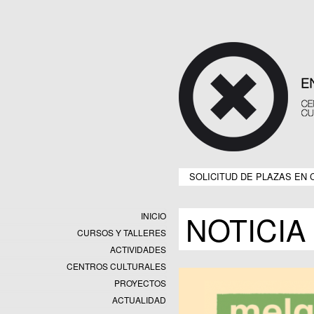
SOLICITUD DE PLAZAS EN 
NOTICIA
INICIO
CURSOS Y TALLERES
ACTIVIDADES
CENTROS CULTURALES
Equipamientos
PROYECTOS
Datos y estadísticas
Exposiciones
ACTUALIDAD
Programas