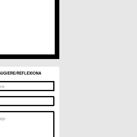
San Ginés
Sangonera la Seca
Sangonera la Verde
Santa Cruz
Santiago y Zaraiche
Santo Ángel
Sucina
Torreagüera
Valladolises
 Zarandona
Zeneta
SUGIERE/REFLEXIONA