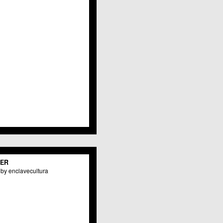
Javalí Viejo
Jerónimo y Avileses
La Albatalía
La Alberca
La Arboleja
 La Raya
Llano de Brujas
Lobosillo
Los Dolores
Los Garres
Los Martínez del Puerto
 LOS RAMOS
 Monteagudo
. La Paz
San Pio X
 El Carmen
TER
os Culturales
by enclavecultura
Puertas de Castilla
 Nonduermas
Patiño
Puebla de Soto
Puente Tocinos