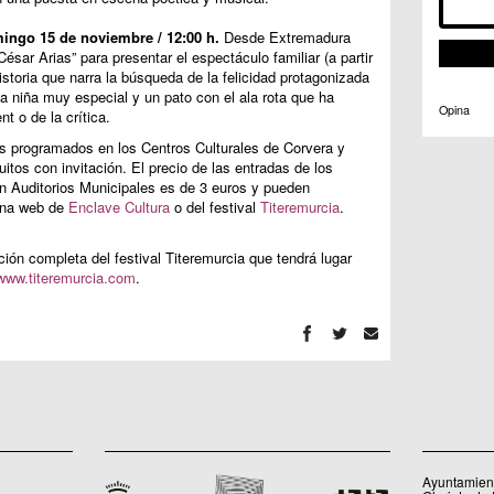
ingo 15 de noviembre / 12:00 h.
Desde Extremadura
sar Arias” para presentar el espectáculo familiar (a partir
istoria que narra la búsqueda de la felicidad protagonizada
na niña muy especial y un pato con el ala rota que ha
Opina
t o de la crítica.
s programados en los Centros Culturales de Corvera y
itos con invitación. El precio de las entradas de los
 Auditorios Municipales es de 3 euros y pueden
ina web de
Enclave Cultura
o del festival
Titeremurcia
.
ión completa del festival Titeremurcia que tendrá lugar
www.titeremurcia.com
.
Ayuntamient