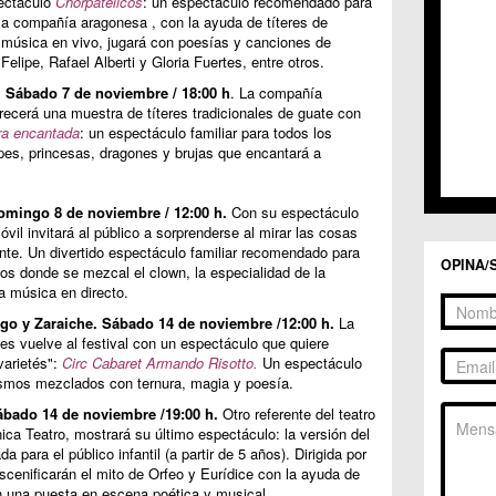
pectáculo
Chorpatélicos
: un espectáculo recomendado para
C.C. 
 la compañía aragonesa , con la ayuda de títeres de
C.C. 
 música en vivo, jugará con poesías y canciones de
C.M. 
elipe, Rafael Alberti y Gloria Fuertes, entre otros.
C.M. 
. Sábado 7 de noviembre / 18:00 h
. La compañía
C.M. 
ecerá una muestra de títeres tradicionales de guate con
C.M. 
dra encantada
: un espectáculo familiar para todos los
C.C. 
ipes, princesas, dragones y brujas que encantará a
C.C. 
C.M. 
C.C.
omingo 8 de noviembre / 12:00 h.
Con su espectáculo
C.C. 
il invitará al público a sorprenderse al mirar las cosas
nte. Un divertido espectáculo familiar recomendado para
OPINA/
ños donde se mezcal el clown, la especialidad de la
la música en directo.
go y Zaraiche.
Sábado 14 de noviembre /12:00 h.
La
es vuelve al festival con un espectáculo que quiere
varietés":
Circ Cabaret Armando Risotto.
Un espectáculo
ismos mezclados con ternura, magia y poesía.
bado 14 de noviembre /19:00 h.
Otro referente del teatro
ica Teatro, mostrará su último espectáculo: la versión del
a para el público infantil (a partir de 5 años). Dirigida por
scenificarán el mito de Orfeo y Eurídice con la ayuda de
n una puesta en escena poética y musical.