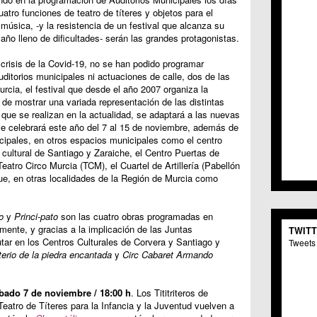
C.C. 
atro funciones de teatro de títeres y objetos para el
C.M. 
a música, -y la resistencia de un festival que alcanza su
C.M. 
ño lleno de dificultades- serán las grandes protagonistas.
C.C. 
 crisis de la Covid-19, no se han podido programar
C.C. 
ditorios municipales ni actuaciones de calle, dos de las
C.M.
rcia, el festival que desde el año 2007 organiza la
C.C. 
de mostrar una variada representación de las distintas
C.C. 
s que se realizan en la actualidad, se adaptará a las nuevas
C.C. 
e celebrará este año del 7 al 15 de noviembre, además de
C.C. 
icipales, en otros espacios municipales como el centro
C.M. 
o cultural de Santiago y Zaraiche, el Centro Puertas de
C.C.
 Teatro Circo Murcia (TCM), el Cuartel de Artillería (Pabellón
que, en otras localidades de la Región de Murcia como
C.M.
C.C.S
C.M. 
o
y
Princi-pato
son las cuatro obras programadas en
C.M.
mente, y gracias a la implicación de las Juntas
TWIT
Centr
tar en los Centros Culturales de Corvera y Santiago y
Tweets 
C.C. 
terio de la piedra encantada
y
Circ Cabaret Armando
C.M.
C.M. 
C.M. 
bado 7 de noviembre / 18:00 h
. Los Tititriteros de
eatro de Títeres para la Infancia y la Juventud vuelven a
C.C. 