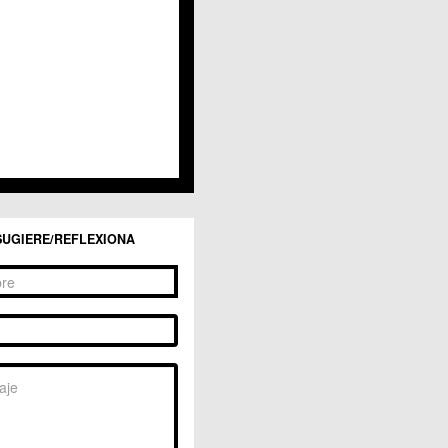
San Ginés
Sangonera la Seca
Sangonera la Verde
Santa Cruz
Santiago y Zaraiche
Santo Ángel
Sucina
Torreagüera
Valladolises
 Zarandona
Zeneta
SUGIERE/REFLEXIONA