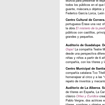
Murcia para presentar el es
todos los públicos en el que
guante, máscara,s objetos y
Federico García Lorca, León F
Centro Cultural de Corvera
portuguesa Érase una vez ofr
la obra
El misterio de la pie
públicos con castillos, prínc
grandes y pequeños.
Auditorio de Guadalupe
.
D
Oops!
La compañía Teatre Móv
desde una perspectiva difere
niñas y niños a partir de 6 a
compañía, con los títeres y 
Centro Municipal de Santia
compañía catalana Txo Titell
homenajear al circo y a las "
repeto de inventos y mecan
Auditorio de La Alberca
.
Sá
de títeres en España, La Can
clásico
Orfeo y Eurídice
cread
Pablo Vergne, dos actrices e
títeres, sombras y objetos e