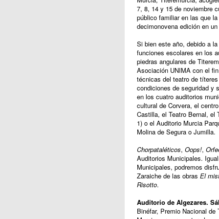
7, 8, 14 y 15 de noviembre cu
público familiar en las que l
decimonovena edición en un a
Si bien este año, debido a la
funciones escolares en los au
piedras angulares de Titeremu
Asociación UNIMA con el fin 
técnicas del teatro de títere
condiciones de seguridad y s
en los cuatro auditorios mun
cultural de Corvera, el centr
Castilla, el Teatro Bernal, el
1) o el Auditorio Murcia Par
Molina de Segura o Jumilla.
Chorpataléticos
,
Oops!
,
Orfe
Auditorios Municipales. Igual
Municipales, podremos disfru
Zaraiche de las obras
El mis
Risotto
.
Auditorio de Algezares.
Sá
Binéfar, Premio Nacional de T