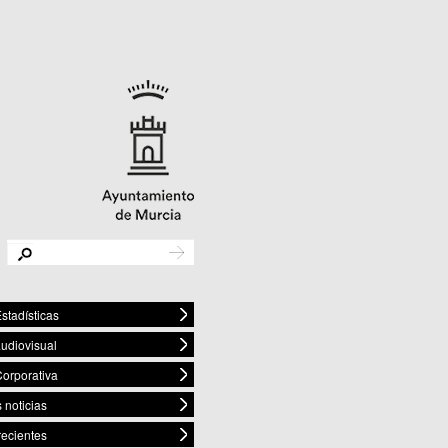
stadísticas
audiovisual
orporativa
 noticias
recientes