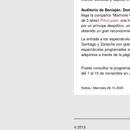
Auditorio de Beniaján
.
Dom
llega la compañía “Marmore Cé
de 3 años)
Princi-pato
: una h
por un príncipe despótico, u
obtenido un gran reconocimien
La entrada a los espectáculo
Santiago y Zaraiche son gratu
espectáculos programados en
adquirirse a través de la pág
Puede consultar la programac
del 7 al 15 de noviembre en
Noticia / Miercoles 28-10-2020
© 2013