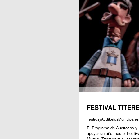
Publicaciones
FESTIVAL TITER
TeatrosyAuditoriosMunicipales
El Programa de Auditorios y 
apoyar un año más el Festiva
Murcia, Titeremurcia, acogie