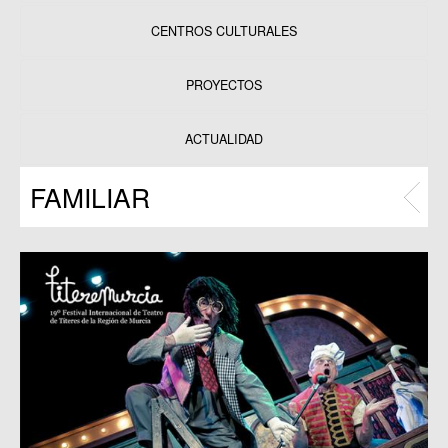
CENTROS CULTURALES
Equipamientos
PROYECTOS
Datos y estadísticas
Exposiciones
ACTUALIDAD
Programas
FAMILIAR
Publicaciones