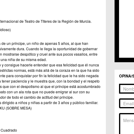
ernacional de Teatro de Títeres de la Región de Murcia.
idioso)
ia de un príncipe, un niño de apenas 5 años, al que han
ivamente dura. Cuando le llega la oportunidad de gobernar
n mostrarse despótico y cruel ante sus pocos vasallos, entre
 una niña de su misma edad.
e y consigue hacerle entender que esa felicidad que él nunca
strictas normas, está más allá de la coraza en la que ha sido
nte para conquistar por fin la felicidad que le ha sido negada
OPINA/
tener paciencia y le muestra que, con la bondad y el respeto
que con el despotismo al que el príncipe está acostumbrado
ato con un ala rota que no puede emigrar al sur con su
dor de todo el cambio de actitud del príncipe.
 dirigido a niños y niñas a partir de 3 años y público familiar.
RAKU (SOBRE MESA)
ia Cuadrado