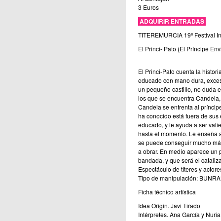
3 Euros
ADQUIRIR ENTRADAS
TITEREMURCIA 19º Festival Int
El Princi- Pato (El Príncipe Env
El Princi-Pato cuenta la histor
educado con mano dura, exces
un pequeño castillo, no duda e
los que se encuentra Candela,
Candela se enfrenta al príncip
ha conocido está fuera de sus e
educado, y le ayuda a ser valie
hasta el momento. Le enseña a 
se puede conseguir mucho más 
a obrar. En medio aparece un p
bandada, y que será el cataliza
Espectáculo de títeres y actores
Tipo de manipulación: BUN
Ficha técnico artística
Idea Origin. Javi Tirado
Intérpretes. Ana García y Nur