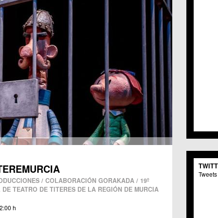
TWIT
ITEREMURCIA
Tweets 
DUCCIONES / COLABORACIÓN GORAKADA / 19º
 DE TEATRO DE TITERES DE LA REGIÓN DE MURCIA
2:00 h