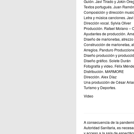
Guión. Javi Tirado y Jokin Ore
Textos portugués. Juan Ramón
Composición y dirección music
Letra y música canciones. Javi
Dirección vocal. Sylvia Oliver
Producción. Rafael Molano – C
Ayudantes de producción. Amal
Diseño de marionetas, atrezzo 
Construcción de marionetas, at
Arreglos. Panduro Produccion
Diseño producción y producció
Diseño gráfico. Solete Durán
Fotografía y video. Félix Ménd
Distribución. MARMORE
Dirección. Alex Díaz
Una producción de César Aria
Turismo y Deportes.
Video
A consecuencia de la pandemia
Autoridad Sanitaria, es neces
y acceso a la sala de espectác