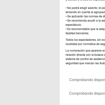
• No podrá elegir asiento: el p
teniendo en cuenta la agrupaci
• Se aplicarán las normas de d
• Se recomienda acudir a la sal
espectáculo.
• Es recomendable que la adqui
tarjetas bancarias.
Todos los espectadores, sin ex
localidad por normativa de seg
La numeración que aparece en l
relación directa con la butaca 
sistema de control de asistenci
seguridad que marcan las Auto
Comprobando disponib
Comprobando disponib