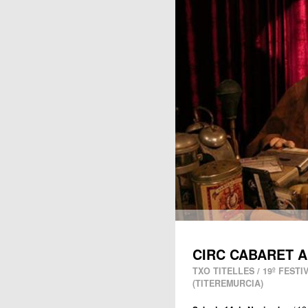
Publicaciones
CIRC CABARET 
TXO TITELLES / 19º FEST
(TITEREMURCIA)