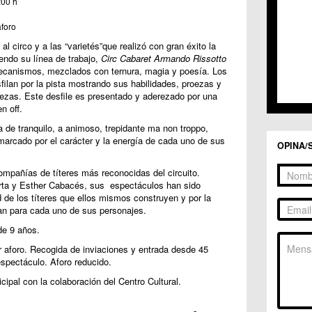
:00 h
aforo
l circo y a las “varietés”que realizó con gran éxito la
endo su línea de trabajo,
Circ Cabaret Armando Rissotto
mecanismos, mezclados con ternura, magia y poesía. Los
ilan por la pista mostrando sus habilidades, proezas y
rezas. Este desfile es presentado y aderezado por una
n off.
a de tranquilo, a animoso, trepidante ma non troppo,
 marcado por el carácter y la energía de cada uno de sus
OPINA/
mpañías de títeres más reconocidas del circuito.
rta y Esther Cabacés, sus espectáculos han sido
d de los títeres que ellos mismos construyen y por la
an para cada uno de sus personajes.
de 9 años.
r aforo. Recogida de inviaciones y entrada desde 45
espectáculo. Aforo reducido.
ipal con la colaboración del Centro Cultural.