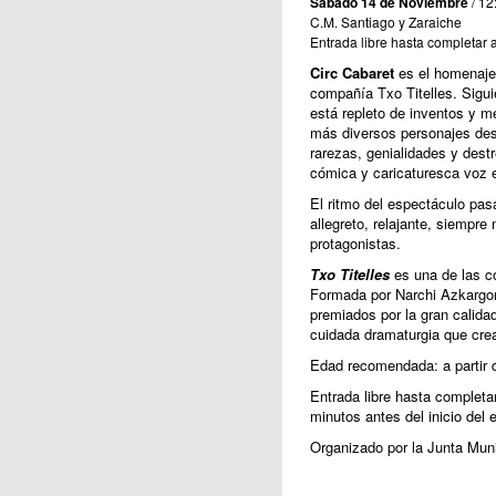
Sabado 14 de Noviembre
/ 12
C.M. Santiago y Zaraiche
Entrada libre hasta completar 
Circ Cabaret
es el homenaje a
compañía Txo Titelles. Sigui
está repleto de inventos y 
más diversos personajes desf
rarezas, genialidades y dest
cómica y caricaturesca voz e
El ritmo del espectáculo pas
allegreto, relajante, siempre
protagonistas.
Txo Titelles
es una de las co
Formada por Narchi Azkargo
premiados por la gran calida
cuidada dramaturgia que cre
Edad recomendada: a partir 
Entrada libre hasta completa
minutos antes del inicio del 
Organizado por la Junta Munic