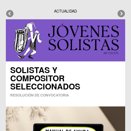
Datos y estadísticas
Exposiciones
ACTUALIDAD
Programas
Publicaciones
SOLISTAS Y
COMPOSITOR
SELECCIONADOS
RESOLUCIÓN DE CONVOCATORIA