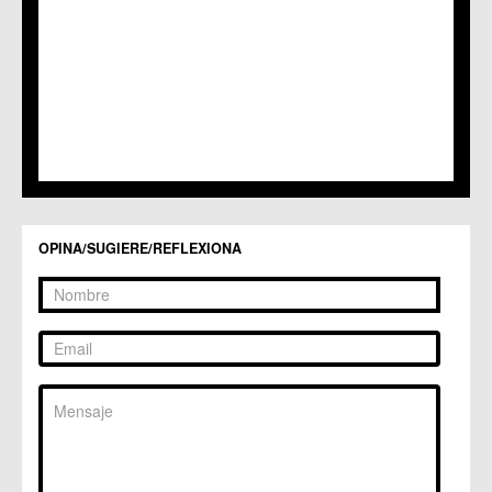
C.C. Sangonera la Seca
C.M. Sangonera la Verde
C.M. Santa Cruz
C.M. Santiago y Zaraiche
C.M. Santo Ángel
C.C. Sucina
C.C. Torreagüera
C.M. Valladolises
C.C. Zarandona
C.C. Zeneta
OPINA/SUGIERE/REFLEXIONA