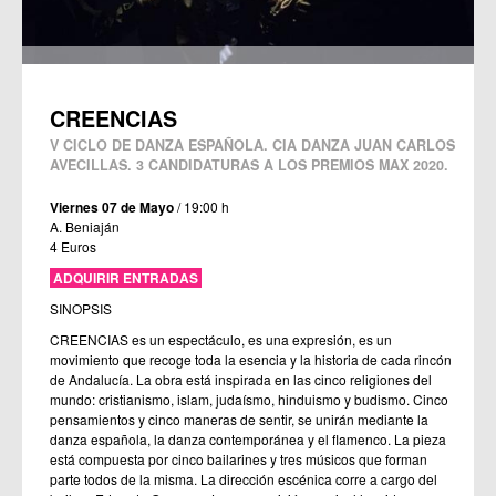
CREENCIAS
V CICLO DE DANZA ESPAÑOLA. CIA DANZA JUAN CARLOS
AVECILLAS. 3 CANDIDATURAS A LOS PREMIOS MAX 2020.
Viernes 07 de Mayo
/ 19:00 h
A. Beniaján
4 Euros
ADQUIRIR ENTRADAS
SINOPSIS
CREENCIAS es un espectáculo, es una expresión, es un
movimiento que recoge toda la esencia y la historia de cada rincón
de Andalucía. La obra está inspirada en las cinco religiones del
mundo: cristianismo, islam, judaísmo, hinduismo y budismo. Cinco
pensamientos y cinco maneras de sentir, se unirán mediante la
danza española, la danza contemporánea y el flamenco. La pieza
está compuesta por cinco bailarines y tres músicos que forman
parte todos de la misma. La dirección escénica corre a cargo del