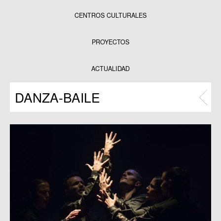
CENTROS CULTURALES
Equipamientos
PROYECTOS
Datos y estadísticas
Exposiciones
ACTUALIDAD
Programas
DANZA-BAILE
Publicaciones