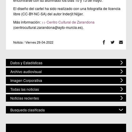
encontrarse con su alumnado los días 10 y 13 de mayo.
El diseño del cartel ha sido realizado con una fotografía de licencia
libre (CC-BY-NC-SA) del autor Inderjit Nijjer.
Más información:
>> Centro Cultural de Zarandona
(centrocultural.zarandona@ayto-murcia.es).
Noticia / Viernes 29-04-2022
Datos y Estadísticas
Archivo audiovisual
Imagen Corporativa
Todas las noticias
Noticias recientes
Busqueda clasificada
POR ESPACIO
Mostrar todas