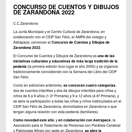
CONCURSO DE CUENTOS Y DIBUJOS
DE ZARANDONA 2022
C.C.Zarandona
La Junta Municipal y el Centro Cultural de Zarandona, en
colaboración con el CEIP San Félix, el AMPA del colegio y
Astrapace, convocan el
Concurso de Cuentos y Dibujos de
Zarandona 2022
.
El Concurso de Cuentos y Dibujos de Zarandona es
una de las
iniciativas culturales y educativas de más larga tradición de la
pedanía
(la primera edición tuvo lugar el año 2000) y se organiza
tradicionalmente coincidiendo con la Semana del Libro del CEIP
San Félix.
Como en ediciones anteriores,
se convocan cuatro categorías
,
dos de cuentos intantiles y dos de dibujos infantiles para niñas y
niños de 6 a 9 años (1-3º Primaria) y 9 a 12 años (4-6º Primaria), y
se abre la participación a todas las niñas y niños matriculados en el
CEIP San Félix de Zarandona, domiciliados en Zarandona o que
tengan alguna relación con esta pedanía (familiares).
Como novedad este año
, y
en colaboración con Astrapace
, la
Asociación para el Tratamiento de Personas con Parálisis Cerebral
y Patologías Afines con sede en Zarandona,
se abre la