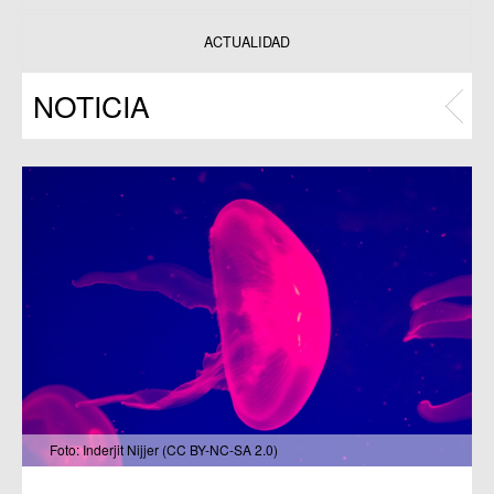
Datos y estadísticas
Exposiciones
ACTUALIDAD
Programas
NOTICIA
Publicaciones
Foto: Inderjit Nijjer (CC BY-NC-SA 2.0)