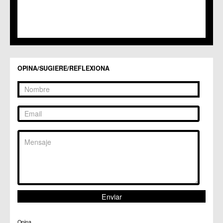
C.M. Santo Ángel
C.C. Sucina
C.C. Torreagüera
C.M. Valladolises
C.C. Zarandona
C.C. Zeneta
OPINA/SUGIERE/REFLEXIONA
Opina