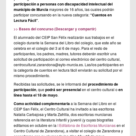
participación a personas con discapacidad intelectual
del
municipio de Murcia
mayores de 16 años, las cuales podrán
participar concursando en la nueva categoría:
“Cuentos en
Lectura Fácil”
.
>> Bases del concurso (Descargar y compartir)
El alumnado del CEIP San Félix realizarán sus trabajos en el
colegio durante la Semana del Libro del colegio, que este año se
celebra en el colegio del 3 al 6 de mayo. Para el resto de
participantes, los padres, madres, tutores deberán escribir una
solicitud de participación al correo electrónico del centro cultural,
centrocultural.zarandona@ayto-murcia.es. Las/los participantes en
la categoría de cuentos en lectura fácil enviarán su solicitud por el
mismo procedimiento.
Recibidas las solicitudes, se le informará del
procedimiento de
participación
, que
podrá ser presencial
en el centro cultural o
en
línea hasta el 18 de mayo
.
Como actividad complementaria
a la Semana del Libro en el
CEIP San Félix, el Centro Cultural ha invitado a las escritoras
Natalia Carbajosa y Marta Zafrilla, dos escritoras murcianas
referencia en la literatura infantil y juvenil (y cuyas biografías
editamos en octubre en la
I Editatona de Escritoras Murcianas
en el
Ce
ntro Cultural de Zarandona
), a visitar el colegio de Zarandona y