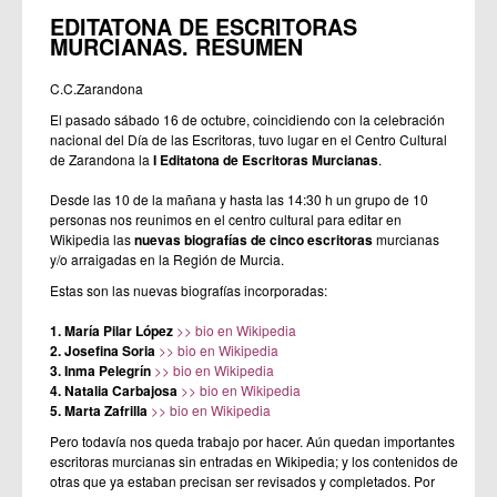
EDITATONA DE ESCRITORAS
MURCIANAS. RESUMEN
C.C.Zarandona
El pasado sábado 16 de octubre, coincidiendo con la celebración
nacional del Día de las Escritoras, tuvo lugar en el Centro Cultural
de Zarandona la
I Editatona de Escritoras Murcianas
.
Desde las 10 de la mañana y hasta las 14:30 h un grupo de 10
personas nos reunimos
en el centro cultural
para editar en
Wikipedia las
nuevas biografías de cinco escritoras
murcianas
y/o arraigadas en la Región de Murcia.
Estas son las nuevas biografías incorporadas:
1. María Pilar López
>> bio en Wikipedia
2. Josefina Soria
>> bio en Wikipedia
3. Inma Pelegrín
>> bio en Wikipedia
4. Natalia Carbajosa
>> bio en Wikipedia
5. Marta Zafrilla
>> bio en Wikipedia
Pero todavía nos queda trabajo por hacer. Aún quedan importantes
escritoras murcianas sin entradas en Wikipedia; y los contenidos de
otras que ya estaban precisan ser revisados y completados. Por