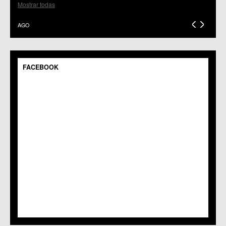
C.C.S. El Palmar
Mostrar todas
C.M. El Raal
C.C.S. El Ranero
AGO
C.C. Era Alta
C.M. Pedriñanes
C.C.S. Espinardo
C.M. Gea y Truyols
FACEBOOK
C.C. Guadalupe
C.C. Javalí Nuevo
C.C. Javalí Viejo
C.M. Jerónimo y Avileses
C.M. La Albatalía
C.C. La Alberca
C.C. La Arboleja
C.M. La Raya
C.C. Llano de Brujas
C.C. Lobosillo
C.C. Los Dolores
C.C. Los Garres
C.M. Los Martínez del Puerto
C.C. LOS RAMOS
C.M. Monteagudo
C.C.S. La Paz