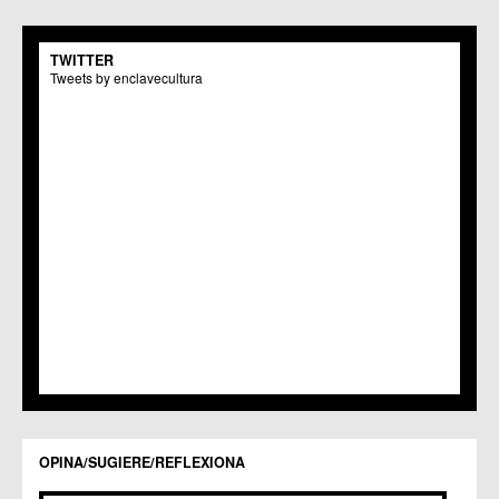
C.M. San Pio X
C.M. El Carmen
TWITTER
Centros Culturales
Tweets by enclavecultura
C.C. Puertas de Castilla
C.M. Nonduermas
C.M. Patiño
C.M. Puebla de Soto
C.C. Puente Tocinos
C.C. San Ginés
C.C. Sangonera la Seca
C.M. Sangonera la Verde
C.M. Santa Cruz
C.M. Santiago y Zaraiche
C.M. Santo Ángel
C.C. Sucina
C.C. Torreagüera
C.M. Valladolises
C.C. Zarandona
C.C. Zeneta
OPINA/SUGIERE/REFLEXIONA