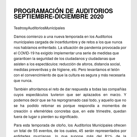
PROGRAMACIÓN DE AUDITORIOS
SEPTIEMBRE-DICIEMBRE 2020
TeatrosyAuditoriosMunicipales
Damos comienzo a una nueva temporada en los Auditorios
municipales cargada de incertidumbre y de retos a los que nunca
nos habíamos enfrentado. La situación de pandemia provocada por
el COVID-19 ha exigido implementar una serie de medidas que
garanticen la seguridad de los ciudadanos y ciudadanas que
asisten a los espectáculos: reducción de aforos, distancia social,
medidas preventivas y de higiene, etc. Pero levantamos el telón
con el convencimiento de que la cultura es segura y más necesaria
que nunca.
También afrontamos el reto de dar respuesta a todas las compañías
cuyos espectáculos tuvieron que ser aplazados en marzo. Y
podemos decir que se ha reprogramado casi todo, y aquello que no
se ha podido retomar es porque respondía a momentos de
creación o efemérides concretas que, en este trimestre, quedan
fuera de lugar o pierden su significado.
Para esta temporada de otoño, los Auditorios Municipales ofrecen
un total de 55 eventos, de los cuales, 45 serán representados por
entidades murcianas, lo que supone más del 81% de la