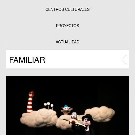
CENTROS CULTURALES
Equipamientos
PROYECTOS
Datos y estadísticas
Exposiciones
ACTUALIDAD
Programas
FAMILIAR
Publicaciones