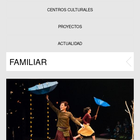
CENTROS CULTURALES
Equipamientos
PROYECTOS
Datos y estadísticas
Exposiciones
ACTUALIDAD
Programas
FAMILIAR
Publicaciones