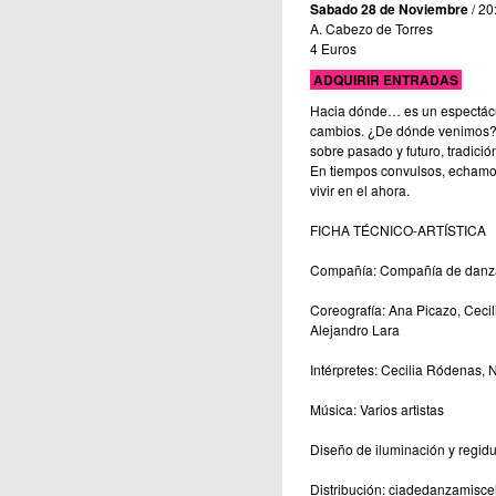
Sabado 28 de Noviembre
/ 20
A. Cabezo de Torres
4 Euros
ADQUIRIR ENTRADAS
Hacia dónde… es un espectácul
cambios. ¿De dónde venimos?
sobre pasado y futuro, tradici
En tiempos convulsos, echamos 
vivir en el ahora.
FICHA TÉCNICO-ARTÍSTICA
Compañía: Compañía de danz
Coreografía: Ana Picazo, Cecil
Alejandro Lara
Intérpretes: Cecilia Ródenas, 
Música: Varios artistas
Diseño de iluminación y regidu
Distribución: ciadedanzamis