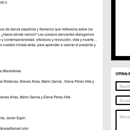
:00 h
o de danza española y flamenco que reflexiona sobre los
 ¿Hacia dónde vamos? Los cuerpos danzantes dialogamos
ón y contemporaneidad, ortodoxia y revolución, vida y muerte…
nuestra mirada atrás, para aprender a valorar el presente y
a Miscelánea
OPINA/
ia Ródenas, Nieves Arias, Mario García , Elena Pérez-Hita y
Nieves Arias, Mario García y Elena Pérez-Hita
ría: Javier Espin
celánea@gmail.com