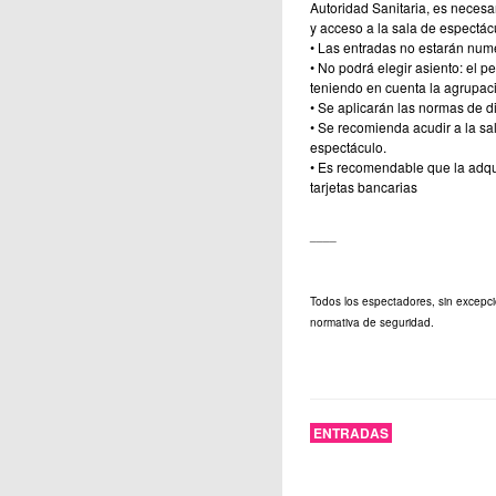
Autoridad Sanitaria, es neces
y acceso a la sala de espectác
• Las entradas no estarán num
• No podrá elegir asiento: el p
teniendo en cuenta la agrupaci
• Se aplicarán las normas de d
• Se recomienda acudir a la sal
espectáculo.
• Es recomendable que la adqui
tarjetas bancarias
____
Todos los espectadores, sin excepci
normativa de seguridad.
ENTRADAS