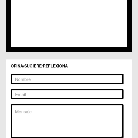
C.C. Lobosillo
C.C. Los Dolores
C.C. Los Garres
C.M. Los Martínez del Puerto
C.C. LOS RAMOS
C.M. Monteagudo
C.C.S. La Paz
C.M. San Pio X
C.M. El Carmen
Centros Culturales
OPINA/SUGIERE/REFLEXIONA
C.C. Puertas de Castilla
C.M. Nonduermas
C.M. Patiño
C.M. Puebla de Soto
C.C. Puente Tocinos
C.C. San Ginés
C.C. Sangonera la Seca
C.M. Sangonera la Verde
C.M. Santa Cruz
C.M. Santiago y Zaraiche
C.M. Santo Ángel
C.C. Sucina