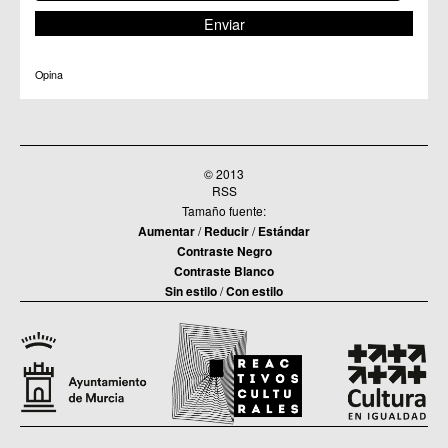
C.C. Torreagüera
C.M. Valladolises
C.C. Zarandona
C.C. Zeneta
Opina
© 2013
RSS
Tamaño fuente:
Aumentar
/
Reducir
/
Estándar
Contraste Negro
Contraste Blanco
Sin estilo
/
Con estilo