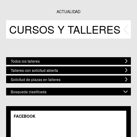
Datos y estadísticas
Exposiciones
ACTUALIDAD
Programas
CURSOS Y TALLERES
Publicaciones
Todos los talleres
Talleres con solicitud abierta
Solicitud de plazas en talleres
Búsqueda clasificada
POR MATERIA
Mostrar todas
FACEBOOK
POR ESPACIO
Bailes
Artes Plásticas
Mostrar todos
ELEGIR FECHA DE COMIENZO
Música
C.M. Baños y Mendigo
Fecha Inicio