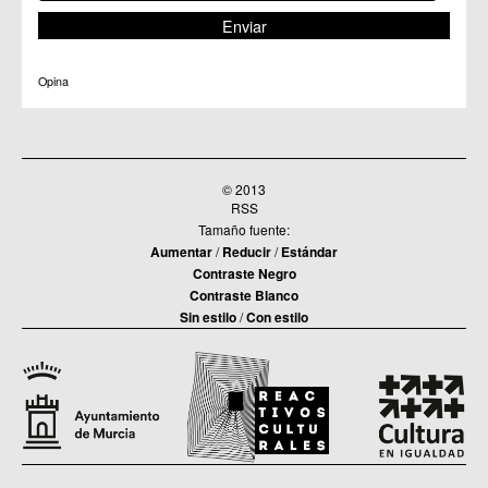
C.C. Torreagüera
C.M. Valladolises
C.C. Zarandona
C.C. Zeneta
Opina
© 2013
RSS
Tamaño fuente:
Aumentar
/
Reducir
/
Estándar
Contraste Negro
Contraste Blanco
Sin estilo
/
Con estilo