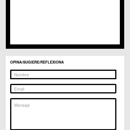
C.C. Lobosillo
C.C. Los Dolores
C.C. Los Garres
C.M. Los Martínez del Puerto
C.C. LOS RAMOS
C.M. Monteagudo
C.C.S. La Paz
C.M. San Pio X
C.M. El Carmen
Centros Culturales
OPINA/SUGIERE/REFLEXIONA
C.C. Puertas de Castilla
C.M. Nonduermas
C.M. Patiño
C.M. Puebla de Soto
C.C. Puente Tocinos
C.C. San Ginés
C.C. Sangonera la Seca
C.M. Sangonera la Verde
C.M. Santa Cruz
C.M. Santiago y Zaraiche
C.M. Santo Ángel
C.C. Sucina