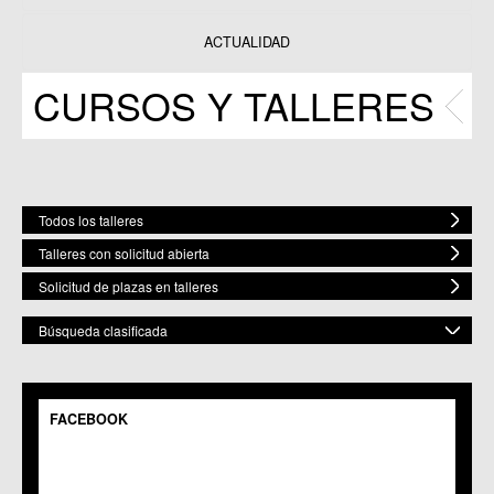
Datos y estadísticas
Exposiciones
ACTUALIDAD
Programas
CURSOS Y TALLERES
Publicaciones
Todos los talleres
Talleres con solicitud abierta
Solicitud de plazas en talleres
Búsqueda clasificada
POR MATERIA
Mostrar todas
FACEBOOK
POR ESPACIO
Bailes
Artes Plásticas
Mostrar todos
ELEGIR FECHA DE COMIENZO
Música
C.M. Baños y Mendigo
Fecha Inicio