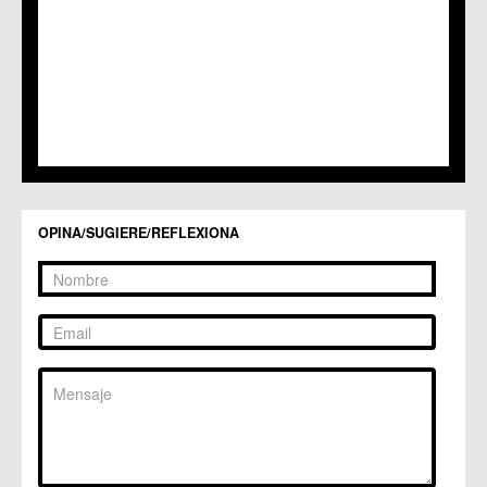
C.C. Lobosillo
C.C. Los Dolores
C.C. Los Garres
C.M. Los Martínez del Puerto
C.C. LOS RAMOS
C.M. Monteagudo
C.C.S. La Paz
C.M. San Pio X
C.M. El Carmen
Centros Culturales
OPINA/SUGIERE/REFLEXIONA
C.C. Puertas de Castilla
C.M. Nonduermas
C.M. Patiño
C.M. Puebla de Soto
C.C. Puente Tocinos
C.C. San Ginés
C.C. Sangonera la Seca
C.M. Sangonera la Verde
C.M. Santa Cruz
C.M. Santiago y Zaraiche
C.M. Santo Ángel
C.C. Sucina