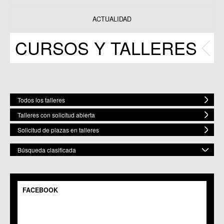
Datos y estadísticas
Exposiciones
ACTUALIDAD
Programas
CURSOS Y TALLERES
Publicaciones
Todos los talleres
Talleres con solicitud abierta
Solicitud de plazas en talleres
Búsqueda clasificada
POR MATERIA
Mostrar todas
FACEBOOK
POR ESPACIO
Bailes
Artes Plásticas
Mostrar todos
ELEGIR FECHA DE COMIENZO
Música
C.M. Baños y Mendigo
Fecha Inicio