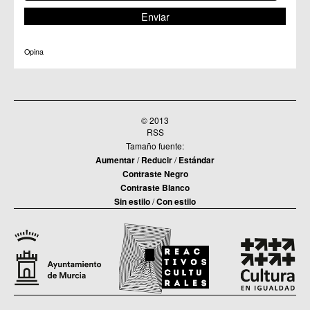
C.C. Torreagüera
C.M. Valladolises
C.C. Zarandona
C.C. Zeneta
Opina
© 2013
RSS
Tamaño fuente:
Aumentar
/
Reducir
/
Estándar
Contraste Negro
Contraste Blanco
Sin estilo
/
Con estilo