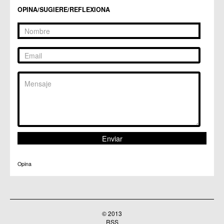
Centros Culturales
OPINA/SUGIERE/REFLEXIONA
C.C. Puertas de Castilla
C.M. Nonduermas
C.M. Patiño
C.M. Puebla de Soto
C.C. Puente Tocinos
C.C. San Ginés
C.C. Sangonera la Seca
C.M. Sangonera la Verde
C.M. Santa Cruz
C.M. Santiago y Zaraiche
C.M. Santo Ángel
C.C. Sucina
C.C. Torreagüera
C.M. Valladolises
C.C. Zarandona
C.C. Zeneta
Opina
© 2013
RSS