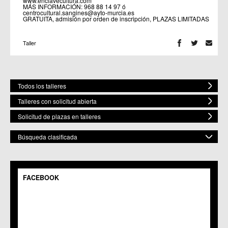
www.enclavecultura.com
MÁS INFORMACIÓN: 968 88 14 97 ó
centrocultural.sangines@ayto-murcia.es
GRATUITA, admisión por orden de inscripción, PLAZAS LIMITADAS
Taller
Todos los talleres
Talleres con solicitud abierta
Solicitud de plazas en talleres
Búsqueda clasificada
POR MATERIA
Mostrar todas
FACEBOOK
POR ESPACIO
Bailes
Artes Plásticas
Mostrar todos
ELEGIR FECHA DE COMIENZO
Música
C.M. Baños y Mendigo
Fecha Inicio
Gastronomía
C.C. BENIAJÁN
Teatro
C.M. Cañadas de San Pedro