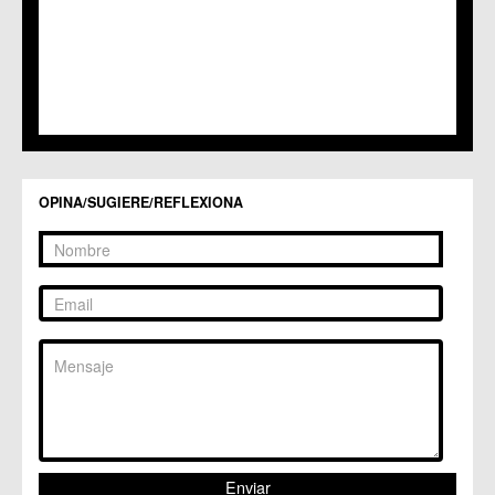
C.C. Los Dolores
C.C. Los Garres
C.M. Los Martínez del Puerto
C.C. LOS RAMOS
C.M. Monteagudo
C.C.S. La Paz
C.M. San Pio X
C.M. El Carmen
Centros Culturales
OPINA/SUGIERE/REFLEXIONA
C.C. Puertas de Castilla
C.M. Nonduermas
C.M. Patiño
C.M. Puebla de Soto
C.C. Puente Tocinos
C.C. San Ginés
C.C. Sangonera la Seca
C.M. Sangonera la Verde
C.M. Santa Cruz
C.M. Santiago y Zaraiche
C.M. Santo Ángel
C.C. Sucina
C.C. Torreagüera
C.M. Valladolises