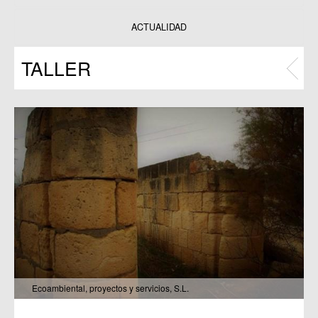
Datos y estadísticas
Exposiciones
ACTUALIDAD
Programas
TALLER
Publicaciones
Ecoambiental, proyectos y servicios, S.L.