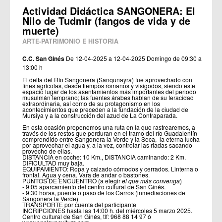
Actividad Didáctica SANGONERA: El
Nilo de Tudmir (fangos de vida y de
muerte)
ARTE-PATRIMONIO E HISTORIA
C.C. San Ginés
De 12-04-2025 a 12-04-2025
Domingo de 09:30 a
13:00 h
El delta del Río Sangonera (Sanqunayra) fue aprovechado con
fines agrícolas, desde tiempos romanos y visigodos, siendo este
espacio lugar de los asentamientos más importantes del periodo
musulmán temprano; las fuentes árabes hablan de su feracidad
extraordinaria, así como de su protagonismo en los
acontecimientos que preceden a la fundación de la ciudad de
Mursiya y a la construcción del azud de La Contraparada.
En esta ocasión proponemos una ruta en la que rastrearemos, a
través de los restos que perduran en el tramo del río Guadalentín
comprendido entre Sangonera la Verde y la Seca, la eterna lucha
por aprovechar el agua y, a la vez, controlar las riadas sacando
provecho de ellas.
DISTANCIA en coche: 10 Km., DISTANCIA caminando: 2 Km.
DIFICULTAD muy baja.
EQUIPAMIENTO: Ropa y calzado cómodos y cerrados. Linterna o
frontal. Agua y cena. Vara de andar o bastones.
PUNTOS DE ENCUENTRO (a elegir
el que más convenga
)
- 9:05 aparcamiento del centro cultural de San Ginés.
- 9:30 horas, puente o
paso
de los Carros (inmediaciones de
Sangonera la Verde)
TRANSPORTE por cuenta del participante
INCRIPCIONES hasta las 14:00 h. del miércoles 5 marzo 2025.
Centro cultural de San Ginés, tlf: 968 88 14 97 ó