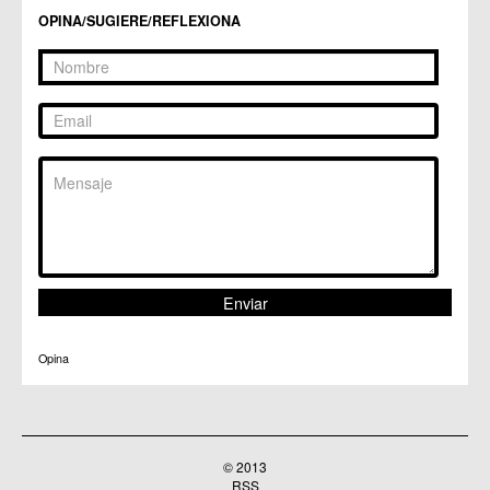
Centros Culturales
OPINA/SUGIERE/REFLEXIONA
C.C. Puertas de Castilla
C.M. Nonduermas
C.M. Patiño
C.M. Puebla de Soto
C.C. Puente Tocinos
C.C. San Ginés
C.C. Sangonera la Seca
C.M. Sangonera la Verde
C.M. Santa Cruz
C.M. Santiago y Zaraiche
C.M. Santo Ángel
C.C. Sucina
C.C. Torreagüera
C.M. Valladolises
C.C. Zarandona
C.C. Zeneta
Opina
© 2013
RSS