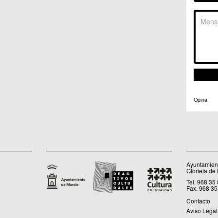
C.C. 
C.M. 
C.M. 
C.M. 
C.M. 
C.C. 
C.C. 
C.M. 
C.C.
C.C. 
Opina
Ayuntamient
Glorieta de
Tel. 968 35
Fax. 968 35
Contacto
Aviso Legal