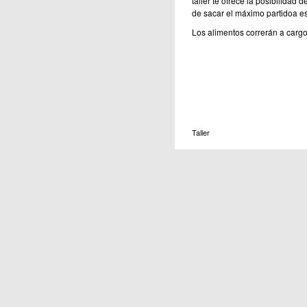
taller te ofrece la posibilidad
de sacar el máximo partidoa e
Los alimentos correrán a cargo 
Taller