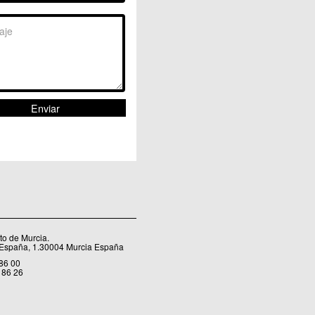
Sangonera la Seca
Sangonera la Verde
Santa Cruz
Santiago y Zaraiche
Santo Ángel
Sucina
Torreagüera
Valladolises
 Zarandona
Zeneta
o de Murcia.
 España, 1.30004 Murcia España
 86 00
 86 26