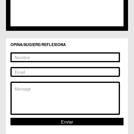
C.M. Los Martínez del Puerto
C.C. LOS RAMOS
C.M. Monteagudo
C.C.S. La Paz
C.M. San Pio X
C.M. El Carmen
Centros Culturales
OPINA/SUGIERE/REFLEXIONA
C.C. Puertas de Castilla
C.M. Nonduermas
C.M. Patiño
C.M. Puebla de Soto
C.C. Puente Tocinos
C.C. San Ginés
C.C. Sangonera la Seca
C.M. Sangonera la Verde
C.M. Santa Cruz
C.M. Santiago y Zaraiche
C.M. Santo Ángel
C.C. Sucina
C.C. Torreagüera
C.M. Valladolises
C.C. Zarandona