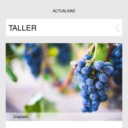
Datos y estadísticas
Exposiciones
ACTUALIDAD
Programas
TALLER
Publicaciones
Unsplash