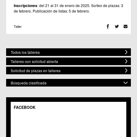
Inscripciones
: del 21 al 31 de enero de 2025. Sorteo de plazas: 3
de febrero. Publicación de listas: 5 de febrero.
Taller
Todos los talleres
Talleres con solicitud abierta
Solicitud de plazas en talleres
Búsqueda clasificada
POR MATERIA
Mostrar todas
FACEBOOK
POR ESPACIO
Bailes
Artes Plásticas
Mostrar todos
ELEGIR FECHA DE COMIENZO
Música
C.M. Baños y Mendigo
Fecha Inicio
Gastronomía
C.C. BENIAJÁN
Teatro
C.M. Cañadas de San Pedro