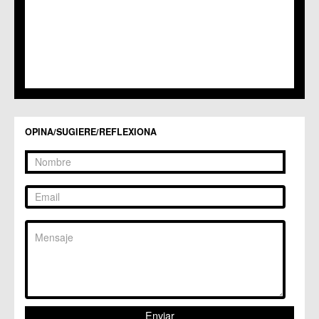
C.C. Los Dolores
C.C. Los Garres
C.M. Los Martínez del Puerto
C.C. LOS RAMOS
C.M. Monteagudo
C.C.S. La Paz
C.M. San Pio X
C.M. El Carmen
Centros Culturales
OPINA/SUGIERE/REFLEXIONA
C.C. Puertas de Castilla
C.M. Nonduermas
C.M. Patiño
C.M. Puebla de Soto
C.C. Puente Tocinos
C.C. San Ginés
C.C. Sangonera la Seca
C.M. Sangonera la Verde
C.M. Santa Cruz
C.M. Santiago y Zaraiche
C.M. Santo Ángel
C.C. Sucina
C.C. Torreagüera
C.M. Valladolises