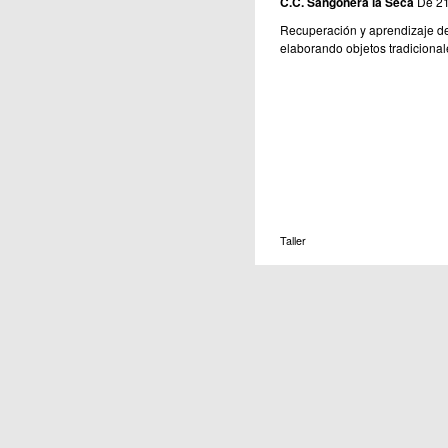
C.C. Sangonera la Seca
De 21
Recuperación y aprendizaje del
elaborando objetos tradicional
Taller