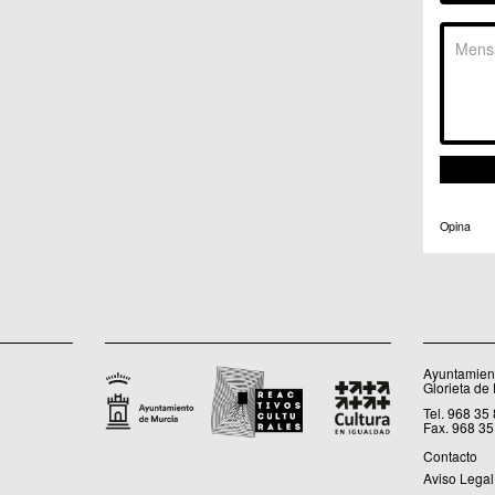
C.C. 
C.M. 
C.M. 
C.M. 
C.M. 
C.C. 
C.C. 
C.M. 
C.C.
C.C. 
Opina
Ayuntamient
Glorieta de
Tel. 968 35
Fax. 968 35
Contacto
Aviso Legal