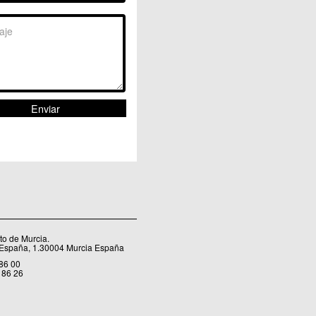
Sangonera la Seca
Sangonera la Verde
Santa Cruz
Santiago y Zaraiche
Santo Ángel
Sucina
Torreagüera
Valladolises
 Zarandona
Zeneta
o de Murcia.
 España, 1.30004 Murcia España
 86 00
 86 26