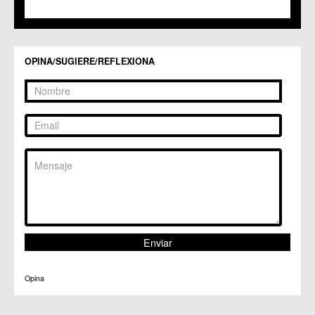
C.C.S. La Paz
C.M. San Pio X
C.M. El Carmen
Centros Culturales
OPINA/SUGIERE/REFLEXIONA
C.C. Puertas de Castilla
C.M. Nonduermas
C.M. Patiño
C.M. Puebla de Soto
C.C. Puente Tocinos
C.C. San Ginés
C.C. Sangonera la Seca
C.M. Sangonera la Verde
C.M. Santa Cruz
C.M. Santiago y Zaraiche
C.M. Santo Ángel
C.C. Sucina
C.C. Torreagüera
C.M. Valladolises
C.C. Zarandona
C.C. Zeneta
Opina