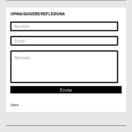
C.C. Puertas de Castilla
C.M. Nonduermas
OPINA/SUGIERE/REFLEXIONA
C.M. Patiño
C.M. Puebla de Soto
C.C. Puente Tocinos
C.C. San Ginés
C.C. Sangonera la Seca
C.M. Sangonera la Verde
C.M. Santa Cruz
C.M. Santiago y Zaraiche
C.M. Santo Ángel
C.C. Sucina
C.C. Torreagüera
C.M. Valladolises
C.C. Zarandona
C.C. Zeneta
Opina