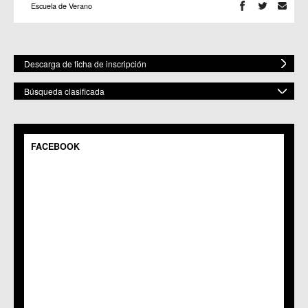
Escuela de Verano
Descarga de ficha de inscripción
Búsqueda clasificada
POR ESPACIO
Mostrar todos
FACEBOOK
C.M. Baños y Mendigo
C.C. BENIAJÁN
C.M. Cañadas de San Pedro
C.M. Casillas
C.C. Churra
C.C. Cobatillas
C.C. Corvera
C.C. El Esparragal
C.C.S. El Palmar
C.M. El Raal
C.C.S. El Ranero
C.C. Era Alta