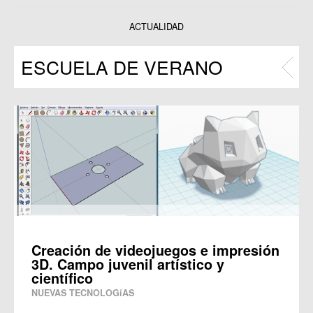
Datos y estadísticas
Exposiciones
ACTUALIDAD
Programas
ESCUELA DE VERANO
Publicaciones
Creación de videojuegos e impresión
3D. Campo juvenil artístico y
científico
NUEVAS TECNOLOGíAS