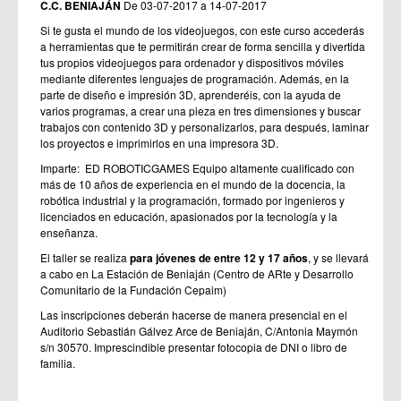
C.C. BENIAJÁN
De 03-07-2017 a 14-07-2017
Si te gusta el mundo de los videojuegos, con este curso accederás
a herramientas que te permitirán crear de forma sencilla y divertida
tus propios videojuegos para ordenador y dispositivos móviles
mediante diferentes lenguajes de programación. Además, en la
parte de diseño e impresión 3D, aprenderéis, con la ayuda de
varios programas, a crear una pieza en tres dimensiones y buscar
trabajos con contenido 3D y personalizarlos, para después, laminar
los proyectos e imprimirlos en una impresora 3D.
Imparte: ED ROBOTICGAMES Equipo altamente cualificado con
más de 10 años de experiencia en el mundo de la docencia, la
robótica industrial y la programación, formado por ingenieros y
licenciados en educación, apasionados por la tecnología y la
enseñanza.
El taller se realiza
para jóvenes de entre 12 y 17 años
, y se llevará
a cabo en La Estación de Beniaján (Centro de ARte y Desarrollo
Comunitario de la Fundación Cepaim)
Las inscripciones deberán hacerse de manera presencial en el
Auditorio Sebastián Gálvez Arce de Beniaján, C/Antonia Maymón
s/n 30570. Imprescindible presentar fotocopia de DNI o libro de
familia.