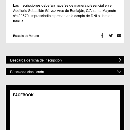
Las inscripciones deberán hacerse de manera presencial en el
Auditorio Sebastián Gálvez Arce de Beniaján, C/Antonia Maymón
s/n 30570. Imprescindible presentar fotocopia de DNI o libro de
familia.
Escuela de Verano
Descarga de ficha de inscripción
Búsqueda clasificada
POR ESPACIO
Mostrar todos
FACEBOOK
C.M. Baños y Mendigo
C.C. BENIAJÁN
C.M. Cañadas de San Pedro
C.M. Casillas
C.C. Churra
C.C. Cobatillas