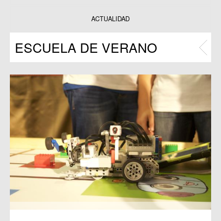
Datos y estadísticas
Exposiciones
ACTUALIDAD
Programas
ESCUELA DE VERANO
Publicaciones