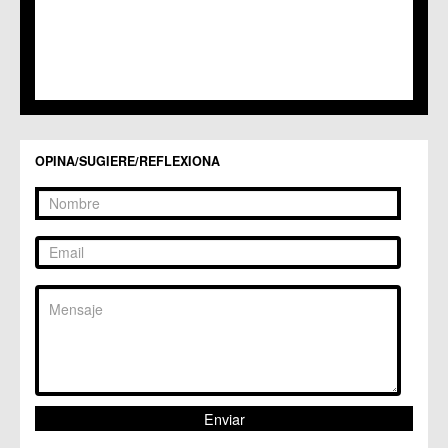
C.C. LOS RAMOS
C.M. Monteagudo
C.C.S. La Paz
C.M. San Pio X
C.M. El Carmen
Centros Culturales
C.C. Puertas de Castilla
C.M. Nonduermas
OPINA/SUGIERE/REFLEXIONA
C.M. Patiño
C.M. Puebla de Soto
C.C. Puente Tocinos
C.C. San Ginés
C.C. Sangonera la Seca
C.M. Sangonera la Verde
C.M. Santa Cruz
C.M. Santiago y Zaraiche
C.M. Santo Ángel
C.C. Sucina
C.C. Torreagüera
C.M. Valladolises
C.C. Zarandona
C.C. Zeneta