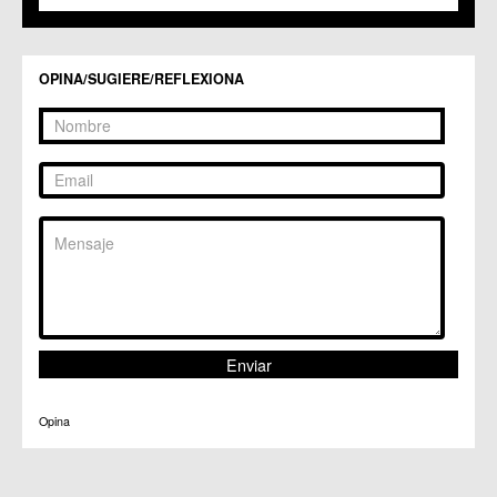
Centros Culturales
C.C. Puertas de Castilla
C.M. Nonduermas
OPINA/SUGIERE/REFLEXIONA
C.M. Patiño
C.M. Puebla de Soto
C.C. Puente Tocinos
C.C. San Ginés
C.C. Sangonera la Seca
C.M. Sangonera la Verde
C.M. Santa Cruz
C.M. Santiago y Zaraiche
C.M. Santo Ángel
C.C. Sucina
C.C. Torreagüera
C.M. Valladolises
C.C. Zarandona
C.C. Zeneta
Opina