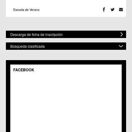
Escuela de Verano
Descarga de ficha de inscripción
Búsqueda clasificada
POR ESPACIO
Mostrar todos
FACEBOOK
C.M. Baños y Mendigo
C.C. BENIAJÁN
C.M. Cañadas de San Pedro
C.M. Casillas
C.C. Churra
C.C. Cobatillas
C.C. Corvera
C.C. El Esparragal
C.C.S. El Palmar
C.M. El Raal