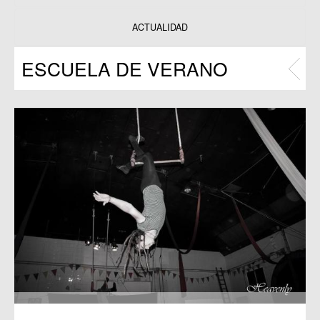
Datos y estadísticas
Exposiciones
ACTUALIDAD
Programas
ESCUELA DE VERANO
Publicaciones