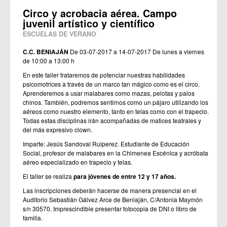
Circo y acrobacia aérea. Campo
juvenil artístico y científico
ESCUELAS DE VERANO
C.C. BENIAJÁN
De 03-07-2017 a 14-07-2017
De lunes a viernes
de 10:00 a 13:00 h
En este taller trataremos de potenciar nuestras habilidades
psicomotrices a través de un marco tan mágico como es el circo.
Aprenderemos a usar malabares como mazas, pelotas y palos
chinos. También, podremos sentirnos como un pájaro utilizando los
aéreos como nuestro elemento, tanto en telas como con el trapecio.
Todas estas disciplinas irán acompañadas de matices teatrales y
del más expresivo clown.
Imparte: Jesús Sandoval Ruiperez. Estudiante de Educación
Social, profesor de malabares en la Chimenea Escénica y acróbata
aéreo especializado en trapecio y telas.
El taller se realiza
para jóvenes de entre 12 y 17 años.
Las inscripciones deberán hacerse de manera presencial en el
Auditorio Sebastián Gálvez Arce de Beniaján, C/Antonia Maymón
s/n 30570. Imprescindible presentar fotocopia de DNI o libro de
familia.