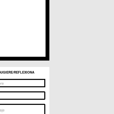
 La Raya
Llano de Brujas
Lobosillo
Los Dolores
Los Garres
Los Martínez del Puerto
 LOS RAMOS
 Monteagudo
. La Paz
San Pio X
 El Carmen
os Culturales
Puertas de Castilla
 Nonduermas
SUGIERE/REFLEXIONA
Patiño
Puebla de Soto
Puente Tocinos
San Ginés
Sangonera la Seca
Sangonera la Verde
Santa Cruz
Santiago y Zaraiche
Santo Ángel