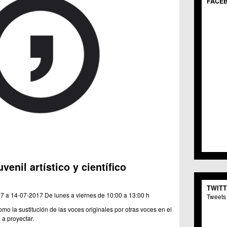
FACE
C.M.
C.C.
C.M.
C.M. 
C.C. 
C.C. 
C.C. 
C.C. 
C.C.S
C.M. 
C.C.S
C.C. 
C.M. 
C.C.S
C.M. 
C.C.
enil artístico y científico
C.C. 
C.C. 
TWIT
C.M. 
7 a 14-07-2017
De lunes a viernes de 10:00 a 13:00 h
Tweets 
C.M. 
mo la sustitución de las voces originales por otras voces en el
C.C. 
 a proyectar.
C.C. 