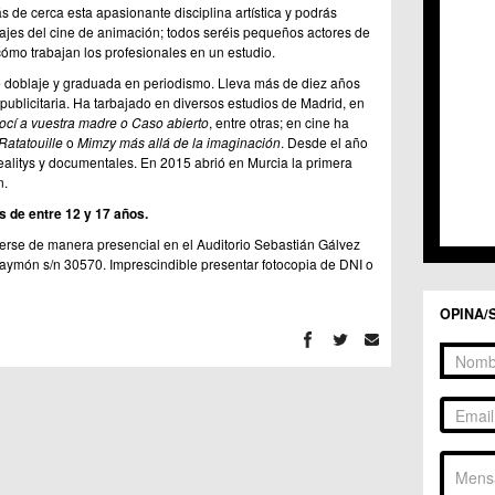
C.M.
s de cerca esta apasionante disciplina artística y podrás
C.C. 
ajes del cine de animación; todos seréis pequeños actores de
C.C. 
cómo trabajan los profesionales en un estudio.
C.C. 
e doblaje y graduada en periodismo. Lleva más de diez años
C.C. 
 publicitaria. Ha tarbajado en diversos estudios de Madrid, en
C.M. 
cí a vuestra madre o Caso abierto
, entre otras; en cine ha
C.C.
Ratatouille
o
Mimzy más allá de la imaginación
. Desde el año
C.M.
ealitys y documentales. En 2015 abrió en Murcia la primera
n.
C.C.S
C.M. 
s de entre 12 y 17 años.
C.M.
erse de manera presencial en el Auditorio Sebastián Gálvez
Centr
aymón s/n 30570. Imprescindible presentar fotocopia de DNI o
C.C. 
C.M.
OPINA/
C.M. 
C.M. 
C.C. 
C.C. 
C.C. 
C.M. 
C.M. 
C.M. 
C.M. 