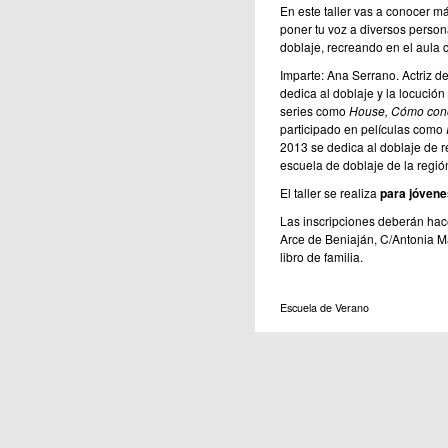
En este taller vas a conocer má
poner tu voz a diversos person
doblaje, recreando en el aula 
Imparte: Ana Serrano. Actriz d
dedica al doblaje y la locución
series como
House, Cómo cono
participado en películas como
2013 se dedica al doblaje de r
escuela de doblaje de la regió
El taller se realiza
para jóvene
Las inscripciones deberán hac
Arce de Beniaján, C/Antonia M
libro de familia.
Escuela de Verano