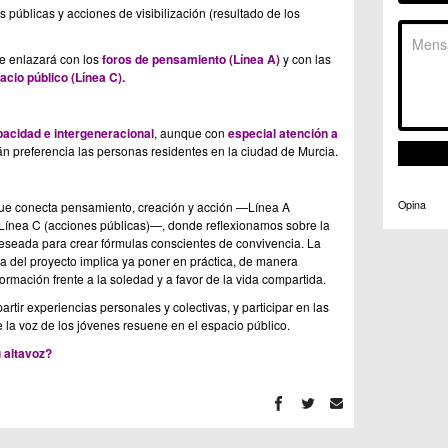
 públicas y acciones de visibilización (resultado de los
C.C. 
C.M. 
C.M. 
se enlazará con los
foros de pensamiento (Línea A)
y con las
acio público (Línea C).
C.M. 
C.M. 
C.C. 
apacidad e intergeneracional
, aunque con
especial atención a
C.C. 
án preferencia las personas residentes en la ciudad de Murcia.
C.M. 
C.C.
C.C. 
Opina
que conecta pensamiento, creación y acción —Línea A
 y Línea C (acciones públicas)—, donde reflexionamos sobre la
 deseada para crear fórmulas conscientes de convivencia. La
va del proyecto implica ya poner en práctica, de manera
formación frente a la soledad y a favor de la vida compartida.
rtir experiencias personales y colectivas, y participar en las
 la voz de los jóvenes resuene en el espacio público.
u altavoz?