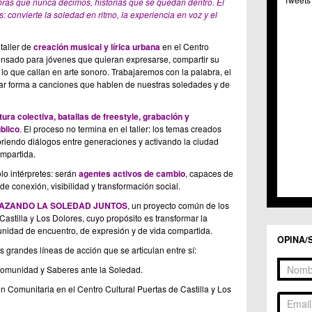
bras que nunca decimos, historias que se quedan dentro. El
C.C. 
s: convierte la soledad en ritmo, la experiencia en voz y el
C.M. 
C.M. 
C.C. 
taller de
creación musical y lírica urbana
en el Centro
pensado para jóvenes que quieran expresarse, compartir su
C.C. 
lo que callan en arte sonoro. Trabajaremos con la palabra, el
C.M.
dar forma a canciones que hablen de nuestras soledades y de
C.C. 
C.C. 
C.C. 
tura colectiva, batallas de freestyle, grabación y
blico
. El proceso no termina en el taller: los temas creados
C.C. 
riendo diálogos entre generaciones y activando la ciudad
C.M. 
mpartida.
C.C.
C.M.
lo intérpretes: serán
agentes activos de cambio
, capaces de
C.C.S
e conexión, visibilidad y transformación social.
C.M. 
AZANDO LA SOLEDAD JUNTOS
, un proyecto común de los
C.M.
astilla y Los Dolores, cuyo propósito es transformar la
Centr
unidad de encuentro, de expresión y de vida compartida.
OPINA/
C.C. 
s grandes líneas de acción que se articulan entre sí:
C.M.
C.M. 
Comunidad y Saberes ante la Soledad.
C.M. 
n Comunitaria en el Centro Cultural Puertas de Castilla y Los
C.C. 
C.C. 