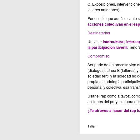
C. Exposiciones, intervenciones
talleres anteriores).
Por eso, lo que aquí se cante 
acciones colectivas en el esp
Destinatarios
Un taller
intercultural, interc
la participación juvenil
. Tendr
Compromiso
Ser parte de un proceso vivo 
(diálogos), Línea B (talleres)
soledad fértil y la soledad no
propia metodología participati
personal y colectiva, esa trans
Usar el rap como altavoz, compa
acciones del proyecto para que
¿Te atreves a hacer del rap t
Taller