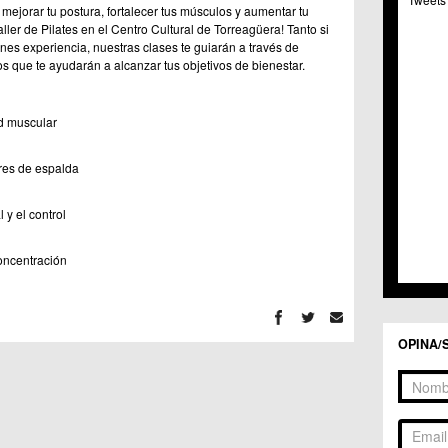
C.C. 
mejorar tu postura, fortalecer tus músculos y aumentar tu
C.M. 
aller de Pilates en el Centro Cultural de Torreagüera! Tanto si
C.M. 
enes experiencia, nuestras clases te guiarán a través de
os que te ayudarán a alcanzar tus objetivos de bienestar.
C.C. 
C.C. 
C.M.
ad muscular
C.C. 
C.C. 
C.C. 
ores de espalda
C.C. 
C.M. 
 y el control
C.C.
C.M.
oncentración
C.C.S
C.M. 
C.M.
Centr
OPINA/
C.C. 
C.M.
C.M. 
C.M. 
C.C. 
C.C. 