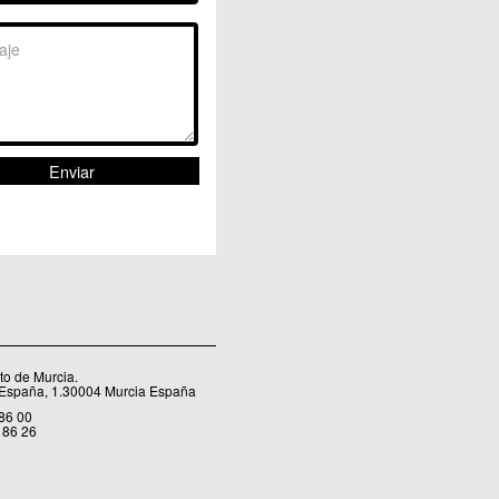
Sangonera la Seca
Sangonera la Verde
Santa Cruz
Santiago y Zaraiche
Santo Ángel
Sucina
Torreagüera
Valladolises
 Zarandona
Zeneta
o de Murcia.
 España, 1.30004 Murcia España
 86 00
 86 26