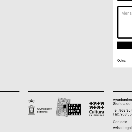
C.C. 
C.M. 
C.M. 
C.M. 
C.M. 
C.C. 
C.C. 
C.M. 
C.C.
C.C. 
Opina
Ayuntamient
Glorieta de
Tel. 968 35
Fax. 968 35
Contacto
Aviso Legal