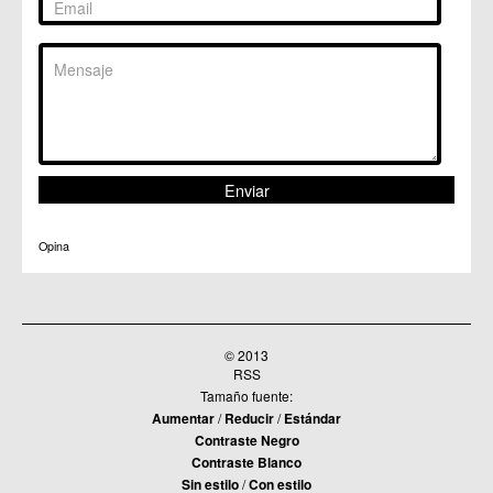
C.C. San Ginés
C.C. Sangonera la Seca
C.M. Sangonera la Verde
C.M. Santa Cruz
C.M. Santiago y Zaraiche
C.M. Santo Ángel
C.C. Sucina
C.C. Torreagüera
C.M. Valladolises
C.C. Zarandona
C.C. Zeneta
Opina
© 2013
RSS
Tamaño fuente:
Aumentar
/
Reducir
/
Estándar
Contraste Negro
Contraste Blanco
Sin estilo
/
Con estilo