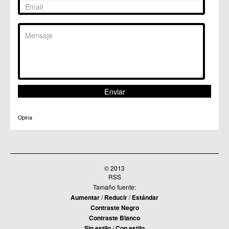
C.C. Puente Tocinos
C.C. San Ginés
C.C. Sangonera la Seca
C.M. Sangonera la Verde
C.M. Santa Cruz
C.M. Santiago y Zaraiche
C.M. Santo Ángel
C.C. Sucina
C.C. Torreagüera
C.M. Valladolises
C.C. Zarandona
C.C. Zeneta
Opina
© 2013
RSS
Tamaño fuente:
Aumentar
/
Reducir
/
Estándar
Contraste Negro
Contraste Blanco
Sin estilo
/
Con estilo