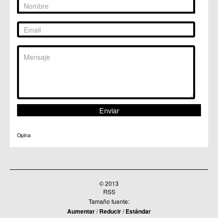
C.M. Patiño
C.M. Puebla de Soto
C.C. Puente Tocinos
C.C. San Ginés
C.C. Sangonera la Seca
C.M. Sangonera la Verde
C.M. Santa Cruz
C.M. Santiago y Zaraiche
C.M. Santo Ángel
C.C. Sucina
C.C. Torreagüera
C.M. Valladolises
C.C. Zarandona
C.C. Zeneta
Opina
© 2013
RSS
Tamaño fuente:
Aumentar
/
Reducir
/
Estándar