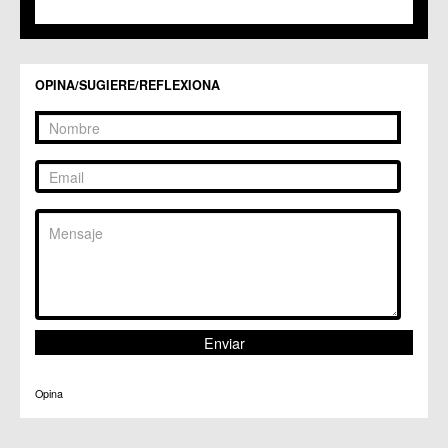
C.C.S. La Paz
C.M. San Pio X
C.M. El Carmen
Centros Culturales
OPINA/SUGIERE/REFLEXIONA
C.C. Puertas de Castilla
C.M. Nonduermas
C.M. Patiño
C.M. Puebla de Soto
C.C. Puente Tocinos
C.C. San Ginés
C.C. Sangonera la Seca
C.M. Sangonera la Verde
C.M. Santa Cruz
C.M. Santiago y Zaraiche
C.M. Santo Ángel
C.C. Sucina
C.C. Torreagüera
C.M. Valladolises
C.C. Zarandona
C.C. Zeneta
Opina