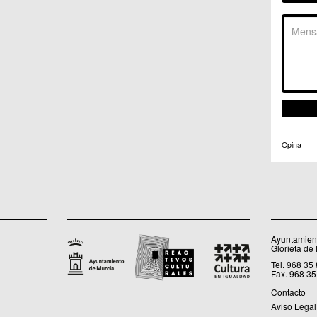
C.C. 
C.M. 
C.M. 
C.M. 
C.M. 
C.C. 
C.C. 
C.M. 
C.C.
C.C. 
Opina
Ayuntamient
Glorieta de
Tel. 968 35
Fax. 968 35
Contacto
Aviso Legal