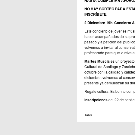
HASTA COMPLETAR AFORO.
NO HAY SORTEO PARA ESTA
INSCRÍBETE.
2 Diciembre 19h. Concierto A
Este concierto de jóvenes músi
hacer, acompañados de su profe
pasado y a petición del públi
volvemos a invitar al conserva
profesorado para que vuelva a
Martes Múscia
es un proyecto
Cultural de Santiago y Zaraich
octubre con la calidad y calid
diciembre, volvemos al conserv
presente ya demuestran su dom
Regale cultura. Es bonito compa
Inscripciones
del 22 de septie
Taller