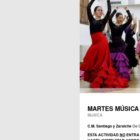
Publicaciones
MARTES MÚSICA
MúSICA
C.M. Santiago y Zaraiche
De 
ESTA ACTIVIDAD
NO
ENTRA 