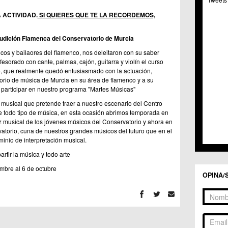
C.C. 
C.M. 
 ACTIVIDAD.
SI QUIERES QUE TE LA RECORDEMOS,
C.M. 
C.C. 
udición Flamenca del Conservatorio de Murcia
C.C. 
cos y bailaores del flamenco, nos deleitaron con su saber
C.M.
sorado con cante, palmas, cajón, guitarra y violín el curso
C.C. 
co, que realmente quedó entusiasmado con la actuación,
C.C. 
torio de música de Murcia en su área de flamenco y a su
C.C. 
 participar en nuestro programa "Martes Músicas"
C.C. 
 musical que pretende traer a nuestro escenario del Centro
C.M. 
e todo tipo de música, en esta ocasión abrimos temporada en
C.C.
ez musical de los jóvenes músicos del Conservatorio y ahora en
C.M.
atorio, cuna de nuestros grandes músicos del futuro que en el
C.C.S
inio de interpretación musical.
C.M. 
rtir la música y todo arte
C.M.
Centr
mbre al 6 de octubre
OPINA/
C.C. 
C.M.
C.M. 
C.M. 
C.C. 
C.C. 