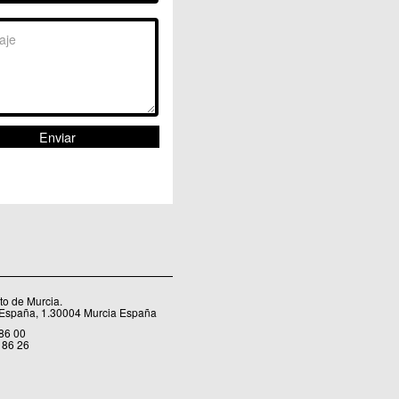
Sangonera la Seca
Sangonera la Verde
Santa Cruz
Santiago y Zaraiche
Santo Ángel
Sucina
Torreagüera
Valladolises
 Zarandona
Zeneta
o de Murcia.
 España, 1.30004 Murcia España
 86 00
 86 26