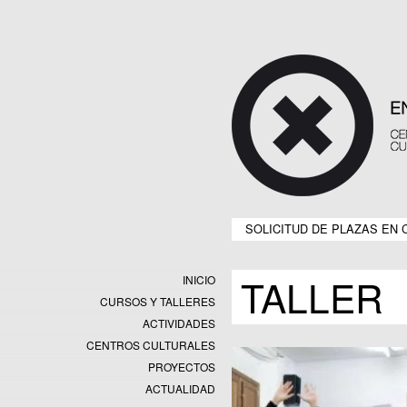
SOLICITUD DE PLAZAS EN 
TALLER
INICIO
CURSOS Y TALLERES
ACTIVIDADES
CENTROS CULTURALES
Equipamientos
PROYECTOS
Datos y estadísticas
Exposiciones
ACTUALIDAD
Programas