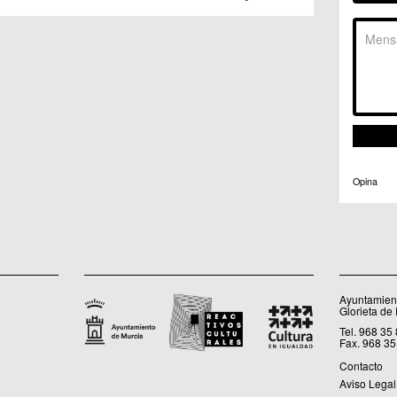
C.C. 
C.M. 
C.M. 
C.M. 
C.M. 
C.C. 
C.C. 
C.M. 
C.C.
C.C. 
Opina
Ayuntamient
Glorieta de
Tel. 968 35
Fax. 968 35
Contacto
Aviso Legal