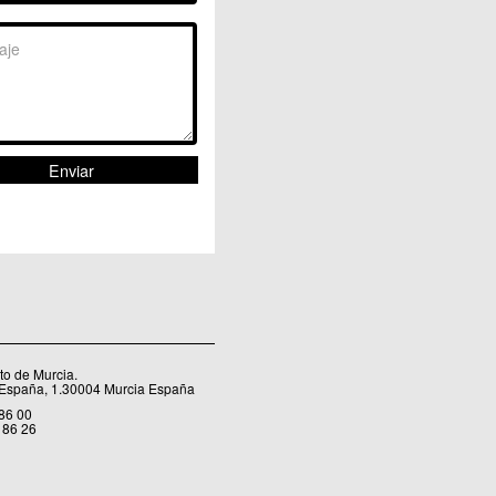
Sangonera la Seca
Sangonera la Verde
Santa Cruz
Santiago y Zaraiche
Santo Ángel
Sucina
Torreagüera
Valladolises
 Zarandona
Zeneta
o de Murcia.
 España, 1.30004 Murcia España
 86 00
 86 26