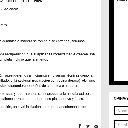
- INICIO FEBRERO 2026
C.C. 
C.M. 
 30 de enero.
C.M. 
C.C. 
C.C. 
rero.
C.M.
C.C. 
 cerámica o madera se rompe o se estropea, solemos
C.C. 
C.C. 
C.C. 
 de recuperación que al aplicarlas correctamente ofrecen una
C.M. 
mpleta incluso que la anterior.
C.C.
C.M.
ón, aprenderemos a iniciarnos en diversas técnicas como la
C.C.S
illado, el kintsukuori (reparación con resina dorada), etc.. que
C.M. 
 sobre elementos pequeños de cerámica o madera.
C.M.
Centr
s roturas y reparaciones se incorporan a la historia del objeto,
OPINA/
ocultarse para crear una hermosa pieza nueva y única.
C.C. 
C.M.
duración, en nivel iniciación, para trabajar solamente con
C.M. 
C.M. 
C.C. 
C.C. 