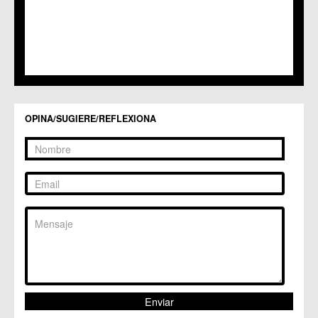
C.C. Los Garres
C.M. Los Martínez del Puerto
C.C. LOS RAMOS
C.M. Monteagudo
C.C.S. La Paz
C.M. San Pio X
C.M. El Carmen
Centros Culturales
OPINA/SUGIERE/REFLEXIONA
C.C. Puertas de Castilla
C.M. Nonduermas
C.M. Patiño
C.M. Puebla de Soto
C.C. Puente Tocinos
C.C. San Ginés
C.C. Sangonera la Seca
C.M. Sangonera la Verde
C.M. Santa Cruz
C.M. Santiago y Zaraiche
C.M. Santo Ángel
C.C. Sucina
C.C. Torreagüera
C.M. Valladolises