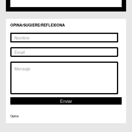
C.C.S. La Paz
C.M. San Pio X
C.M. El Carmen
Centros Culturales
OPINA/SUGIERE/REFLEXIONA
C.C. Puertas de Castilla
C.M. Nonduermas
C.M. Patiño
C.M. Puebla de Soto
C.C. Puente Tocinos
C.C. San Ginés
C.C. Sangonera la Seca
C.M. Sangonera la Verde
C.M. Santa Cruz
C.M. Santiago y Zaraiche
C.M. Santo Ángel
C.C. Sucina
C.C. Torreagüera
C.M. Valladolises
C.C. Zarandona
C.C. Zeneta
Opina